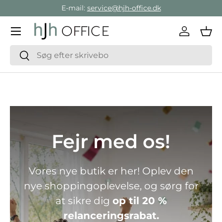
E-mail:
service@hjh-office.dk
Gå direkte til indholdet
Menu
Log ind
Ind
Søg
Søg
Fejr med os!
Vores nye butik er her! Oplev den
nye shoppingoplevelse, og sørg for
at sikre dig
op til 20 %
relanceringsrabat.