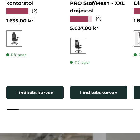
kontorstol
PRO Stof/Mesh - XXL
Di
drejestol
★★★★★
★
(2)
★★★★★
(4)
Normalpris
No
1.635,00 kr
1.
Normalpris
5.037,00 kr
Sort
Sort
På lager
På lager
I indkøbskurven
I indkøbskurven