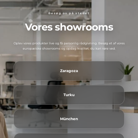
Besøg os på stedet
Vores showrooms
Oplev vores produkter live og få personlig rådgivning. Besøg et af vores
europæiske showrooms og opdag kvalitet, du kan røre ved.
Zaragoza
Turku
München