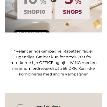
Indlæs film 1 af 4
Indlæs film 2 af 4
Indlæs film 3 af 4
Indlæs film 4 af 4
*Relanceringskampagne: Rabatten falder
ugentligt. Gælder kun for produkter fra
mærkerne hjh OFFICE og hjh LIVING med en
minimum ordreværdi på 366 DKK. Kan ikke
kombineres med andre kampagner.
Prøv i 60 dage