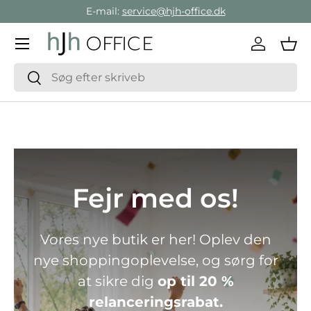
E-mail:
service@hjh-office.dk
Gå direkte til indholdet
Menu
Log ind
Ind
Søg
Søg
Fejr med os!
Vores nye butik er her! Oplev den
nye shoppingoplevelse, og sørg for
at sikre dig
op til 20 %
relanceringsrabat.