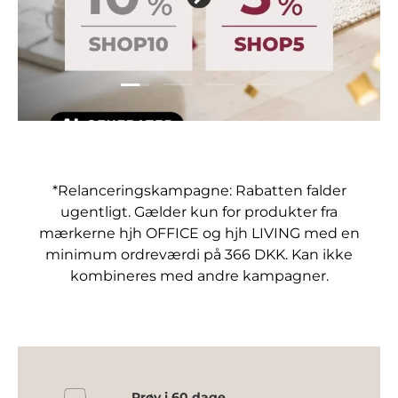
Indlæs film 1 af 4
Indlæs film 2 af 4
Indlæs film 3 af 4
Indlæs film 4 af 4
*Relanceringskampagne: Rabatten falder
ugentligt. Gælder kun for produkter fra
mærkerne hjh OFFICE og hjh LIVING med en
minimum ordreværdi på 366 DKK. Kan ikke
kombineres med andre kampagner.
Prøv i 60 dage