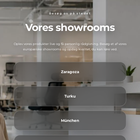
Besøg os på stedet
Vores showrooms
Oplev vores produkter live og få personlig rådgivning. Besøg et af vores
europæiske showrooms og opdag kvalitet, du kan røre ved.
Zaragoza
Turku
München