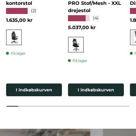
kontorstol
PRO Stof/Mesh - XXL
Di
drejestol
★★★★★
★
(2)
★★★★★
(4)
Normalpris
No
1.635,00 kr
1.
Normalpris
5.037,00 kr
Sort
Sort
På lager
På lager
I indkøbskurven
I indkøbskurven