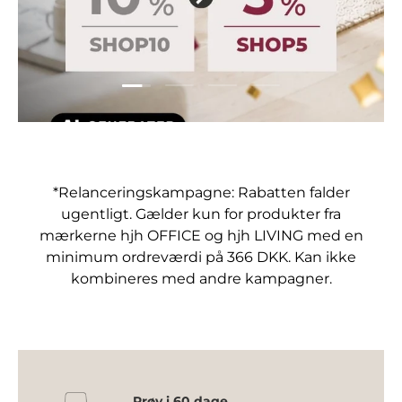
Indlæs film 1 af 4
Indlæs film 2 af 4
Indlæs film 3 af 4
Indlæs film 4 af 4
*Relanceringskampagne: Rabatten falder
ugentligt. Gælder kun for produkter fra
mærkerne hjh OFFICE og hjh LIVING med en
minimum ordreværdi på 366 DKK. Kan ikke
kombineres med andre kampagner.
Prøv i 60 dage