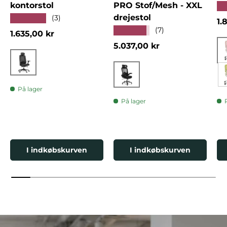
kontorstol
PRO Stof/Mesh - XXL
★
drejestol
★★★★★
(3)
No
1.
★★★★★
(7)
Normalpris
1.635,00 kr
Normalpris
5.037,00 kr
Sort
Sort
På lager
På lager
I indkøbskurven
I indkøbskurven