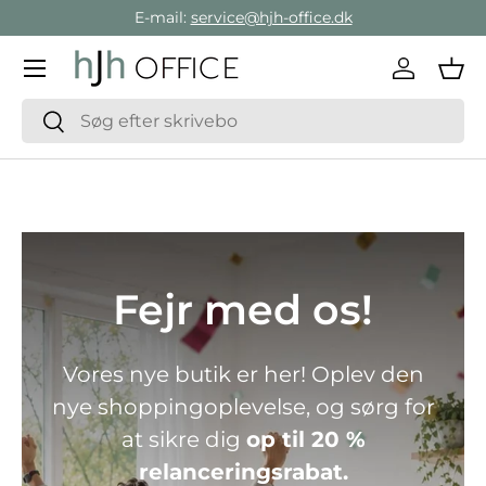
E-mail:
service@hjh-office.dk
Gå direkte til indholdet
Menu
Log ind
Ind
Søg
Søg
Fejr med os!
Vores nye butik er her! Oplev den
nye shoppingoplevelse, og sørg for
at sikre dig
op til 20 %
relanceringsrabat.