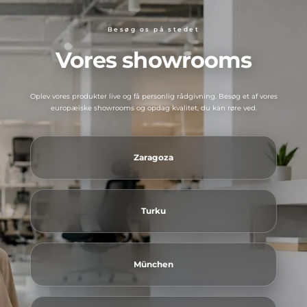
Besøg os på stedet
Vores showrooms
Oplev vores produkter live og få personlig rådgivning. Besøg et af vores
europæiske showrooms og opdag kvalitet, du kan røre ved.
Zaragoza
Turku
München