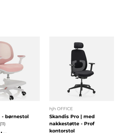
indstillinger
Vælg indstillinger
hjh OFFICE
MyB
- børnestol
Skandis Pro | med
ERG
nakkestøtte - Prof
| St
(11)
kontorstol
kon