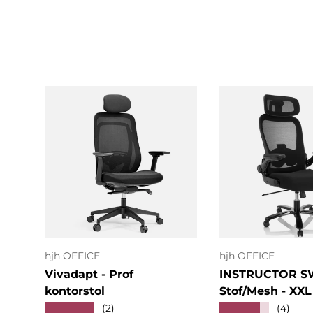
I indkøbskurven
I indkøbsk
hjh OFFICE
hjh OFFICE
Vivadapt - Prof
INSTRUCTOR S
kontorstol
Stof/Mesh - XXL
★★★★★
★★★★★
(2)
(4)