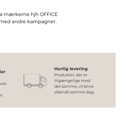
fra mærkerne hjh OFFICE
 med andre kampagner.
Hurtig levering
der
Produkter, der er
tilgængelige med
ret.
det samme, vil blive
afsendt samme dag.
år.