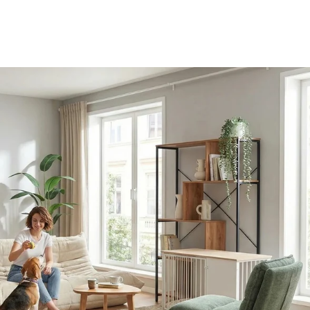
AMIO H - Kontorskab
taljer - Sitzolo 2 - Loungelænestol