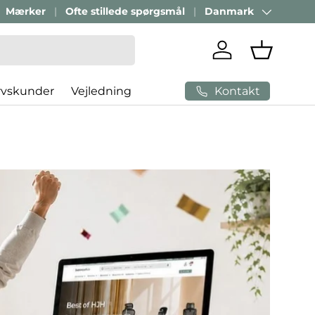
Mærker
Ofte stillede spørgsmål
Danmark
Land/Region
Log ind
Indkøbsk
Kontakt
rvskunder
Vejledning