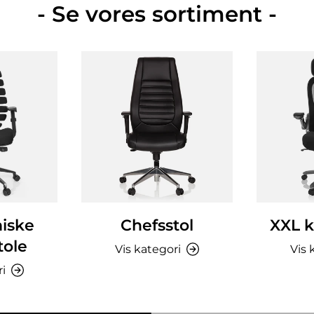
- Se vores sortiment -
iske
Chefsstol
XXL k
tole
Vis kategori
Vis 
ri