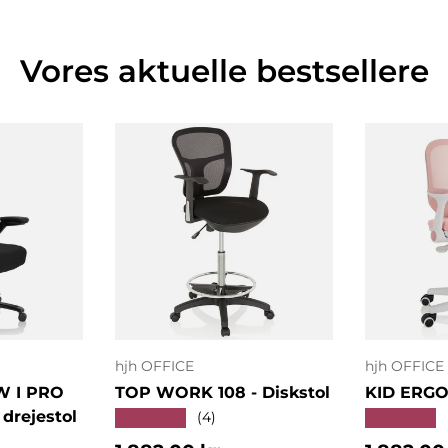
Vores aktuelle bestsellere
urven
I indkøbskurven
Vælg 
hjh OFFICE
hjh OFFICE
W I PRO
TOP WORK 108 - Diskstol
KID ERGO 
 drejestol
★★★★★
★★★★★
(4)