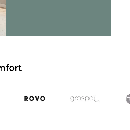
jer - Criss-Cross 20 - Loungelænestol
mfort