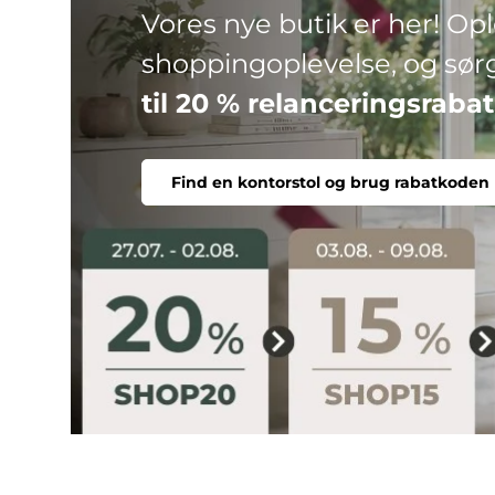
HJH
Det bedste fra hjh OFFICE
Find en kontorstol