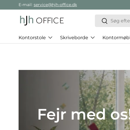
E-mail:
service@hjh-office.dk
Gå direkte til indholdet
Søg
Søg
Kontorstole
Skriveborde
Kontormøbl
Det bedst