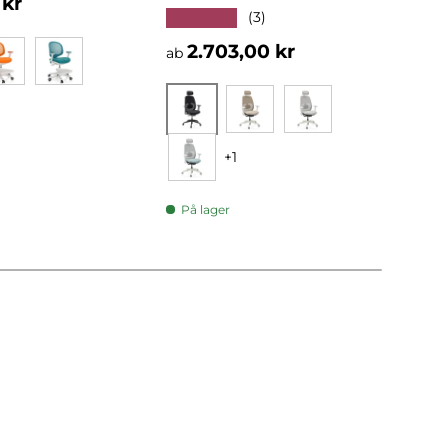
ris
 kr
★★★★★
★★
(3)
Normalpris
Nor
2.703,00 kr
1.3
ab
Orange
Blå
Sort
Beige
Grå
+1
Mint
På lager
På