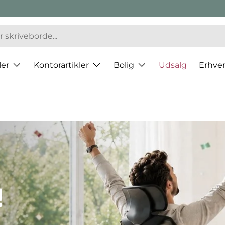
er
Kontorartikler
Bolig
Udsalg
Erhve
e fra