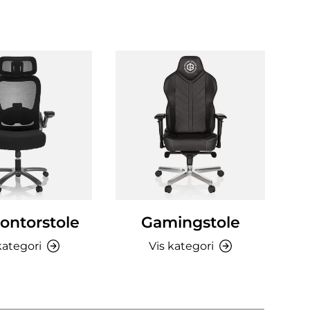
ontorstole
Gamingstole
Sk
kategori
Vis kategori