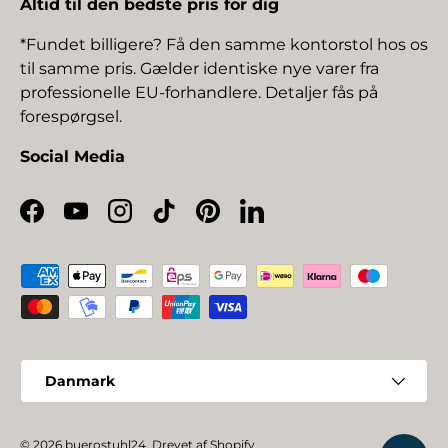
Altid til den bedste pris for dig
*Fundet billigere? Få den samme kontorstol hos os
til samme pris. Gælder identiske nye varer fra
professionelle EU-forhandlere. Detaljer fås på
forespørgsel.
Social Media
Facebook
YouTube
Instagram
TikTok
Pinterest
LinkedIn
Betalingsmetoder
Land/Region
Danmark
© 2026
buerostuhl24
.
Drevet af Shopify