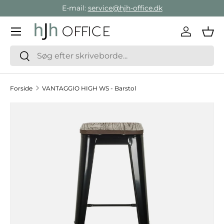
E-mail:
service@hjh-office.dk
Gå direkte til indholdet
Menu
Log ind
Ind
Søg
Søg
Forside
VANTAGGIO HIGH WS - Barstol
Hop til produktinformation