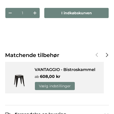
Antal
I indkøbskurven
Reducer mængden
Forøg mængden
Forrige
Næst
Matchende tilbehør
VANTAGGIO - Bistroskammel
Normalpris
608,00 kr
ab
Vælg indstillinger