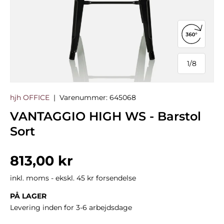
Åbn 360°
1
/
8
af
hjh OFFICE
|
Varenummer:
645068
VANTAGGIO HIGH WS - Barstol
Sort
Normalpris
813,00 kr
inkl. moms - ekskl. 45 kr forsendelse
PÅ LAGER
Levering inden for 3-6 arbejdsdage