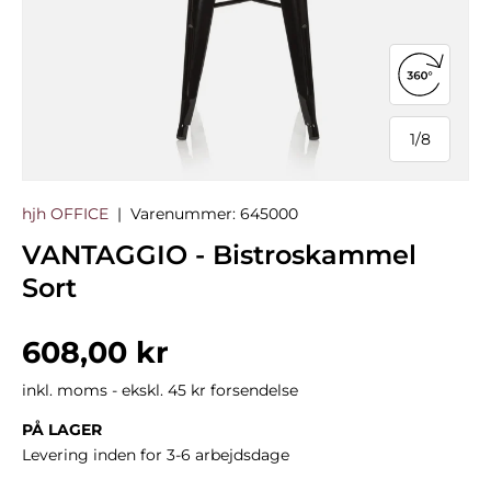
Åbn 360°
1
/
8
af
hjh OFFICE
|
Varenummer:
645000
VANTAGGIO - Bistroskammel
Sort
Normalpris
608,00 kr
inkl. moms - ekskl. 45 kr forsendelse
PÅ LAGER
Levering inden for 3-6 arbejdsdage