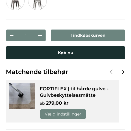
Sort/Guld
Platin
Antal
I indkøbskurven
Reducer mængden
Forøg mængden
Køb nu
Forrige
Næst
Matchende tilbehør
FORTIFLEX | til hårde gulve -
Gulvbeskyttelsesmåtte
Normalpris
279,00 kr
ab
Vælg indstillinger