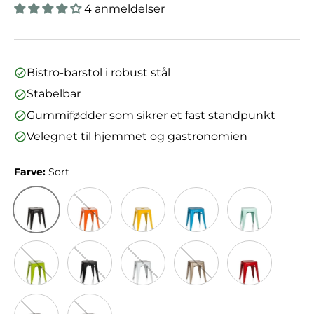
4 anmeldelser
Bistro-barstol i robust stål
Stabelbar
Gummifødder som sikrer et fast standpunkt
Velegnet til hjemmet og gastronomien
Farve:
Sort
Sort
Orange
Gul
Lyseblå
Pastelgrøn ma
Grøn
Sort mat
Hvid
Champagne
Rød