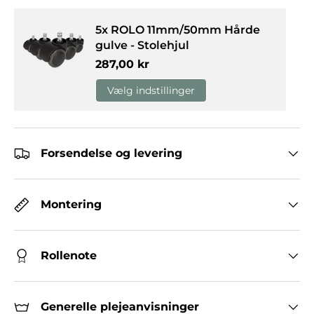
5x ROLO 11mm/50mm Hårde
gulve - Stolehjul
Normalpris
287,00 kr
Vælg indstillinger
Forsendelse og levering
Montering
Rollenote
Generelle plejeanvisninger