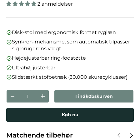
2 anmeldelser
Disk-stol med ergonomisk formet ryglæn
Synkron-mekanisme, som automatisk tilpasser
sig brugerens vægt
Højdejusterbar ring-fodstøtte
Ultrahøj justerbar
Slidstærkt stofbetræk (30.000 skurecyklusser)
Antal
I indkøbskurven
Reducer mængden
Forøg mængden
Køb nu
Forrige
Næst
Matchende tilbehør