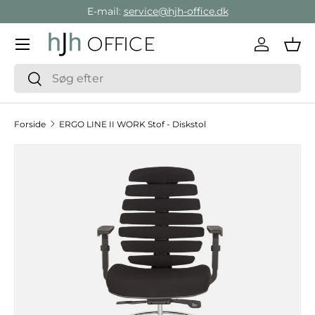
E-mail:
service@hjh-office.dk
Gå direkte til indholdet
Menu
Log ind
Ind
Søg
Søg
Forside
ERGO LINE II WORK Stof - Diskstol
Hop til produktinformation