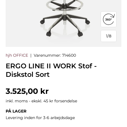
Åbn 360°
1
/
8
af
hjh OFFICE
|
Varenummer:
714600
ERGO LINE II WORK Stof -
Diskstol Sort
Normalpris
3.525,00 kr
inkl. moms - ekskl. 45 kr forsendelse
PÅ LAGER
Levering inden for 3-6 arbejdsdage