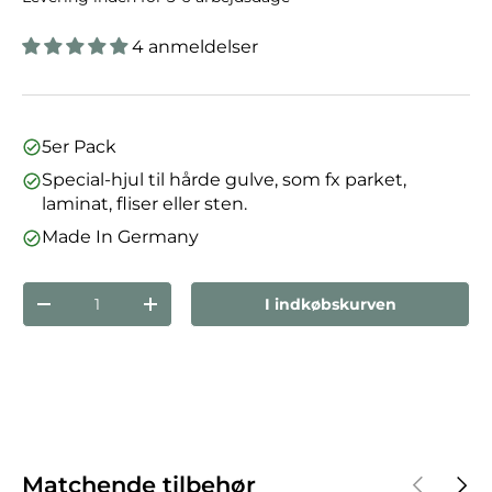
4 anmeldelser
5er Pack
Special-hjul til hårde gulve, som fx parket,
laminat, fliser eller sten.
Made In Germany
Antal
I indkøbskurven
Reducer mængden
Forøg mængden
Forrige
Næst
Matchende tilbehør