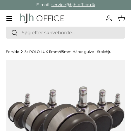
E-mail:
service@hjh-office.dk
Gå direkte til indholdet
Menu
Log ind
Ind
Søg
Søg
Forside
5x ROLO LUX 11mm/65mm Hårde gulve - Stolehjul
Hop til produktinformation