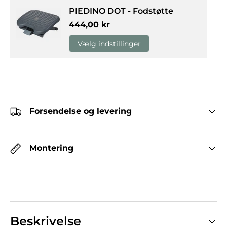
PIEDINO DOT - Fodstøtte
Normalpris
444,00 kr
Vælg indstillinger
Forsendelse og levering
Montering
Beskrivelse