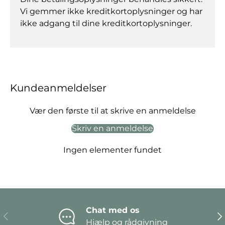
Vi gemmer ikke kreditkortoplysninger og har
ikke adgang til dine kreditkortoplysninger.
Kundeanmeldelser
Vær den første til at skrive en anmeldelse
Skriv en anmeldelse
Ingen elementer fundet
Chat med os
Forrige
Næ
Hjælp og rådgivning