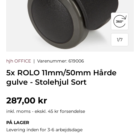
Åbn 360°
1
/
7
af
hjh OFFICE
|
Varenummer:
619006
5x ROLO 11mm/50mm Hårde
gulve - Stolehjul Sort
Normalpris
287,00 kr
inkl. moms - ekskl. 45 kr forsendelse
PÅ LAGER
Levering inden for 3-6 arbejdsdage