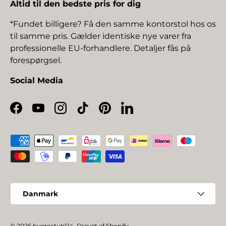
Altid til den bedste pris for dig
*Fundet billigere? Få den samme kontorstol hos os
til samme pris. Gælder identiske nye varer fra
professionelle EU-forhandlere. Detaljer fås på
forespørgsel.
Social Media
Facebook
YouTube
Instagram
TikTok
Pinterest
LinkedIn
Betalingsmetoder
Land/Region
Danmark
© 2026
buerostuhl24
.
Drevet af Shopify