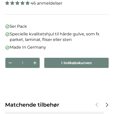
46 anmeldelser
5er Pack
Specielle kvalitetshjul til hårde gulve, som fx
parket, laminat, fliser eller sten
Made In Germany
Antal
I indkøbskurven
Reducer mængden
Forøg mængden
Forrige
Næst
Matchende tilbehør