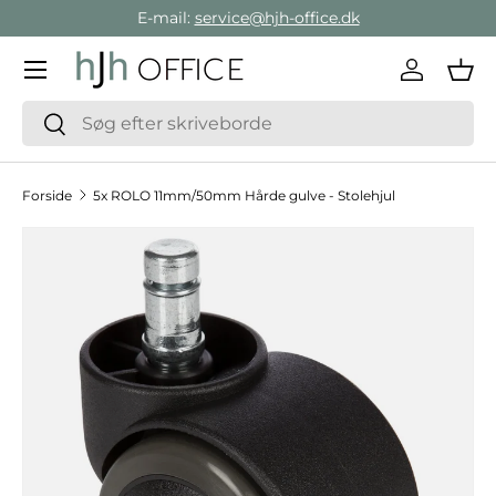
E-mail:
service@hjh-office.dk
Gå direkte til indholdet
Menu
Log ind
Ind
Søg
Søg
Forside
5x ROLO 11mm/50mm Hårde gulve - Stolehjul
Hop til produktinformation