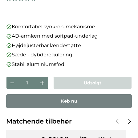
Komfortabel synkron-mekanisme
4D-armlæn med softpad-underlag
Højdejusterbar lændestøtte
Sæde - dybderegulering
Stabil aluminiumsfod
Antal
Udsolgt
Reducer mængden
Forøg mængden
Køb nu
Forrige
Næst
Matchende tilbehør