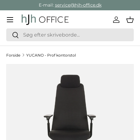
E-mail:
service@hjh-office.dk
Gå direkte til indholdet
Menu
Log ind
Ind
Søg
Søg
Forside
YUCANO - Prof kontorstol
Hop til produktinformation