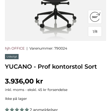
Åbn 360°
1
/
8
af
hjh OFFICE
|
Varenummer:
790024
Udsolgt
YUCANO - Prof kontorstol Sort
Normalpris
3.936,00 kr
inkl. moms - ekskl. 45 kr forsendelse
Ikke på lager
2 anmeldelser