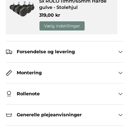
5x ROLO 11mm/65mm Hårde
gulve - Stolehjul
Normalpris
319,00 kr
Vælg indstillinger
Forsendelse og levering
Montering
Rollenote
Generelle plejeanvisninger