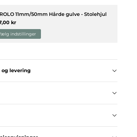
 ROLO 11mm/50mm Hårde gulve - Stolehjul
g
allerivisning
rmalpris
7,00 kr
Vælg indstillinger
 og levering