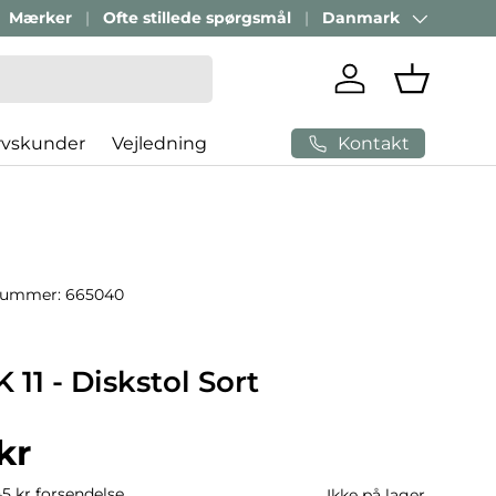
Mærker
Ofte stillede spørgsmål
Danmark
Land/Region
Log ind
Indkøbsk
Kontakt
rvskunder
Vejledning
nummer:
665040
1 - Diskstol Sort
ris
kr
45 kr forsendelse
Ikke på lager