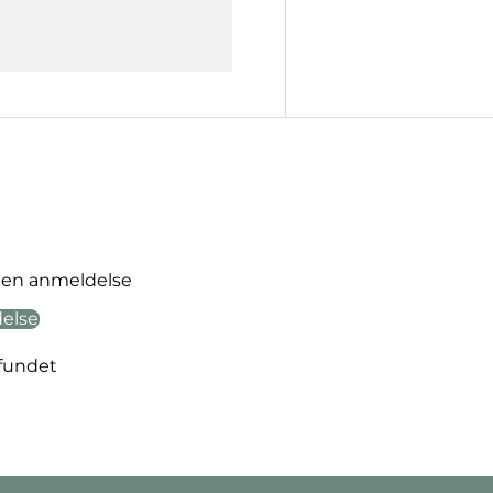
ve en anmeldelse
delse
fundet