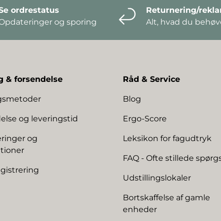
Se ordrestatus
Returnering/rekl
Opdateringer og sporing
Alt, hvad du behøve
g & forsendelse
Råd & Service
ngsmetoder
Blog
else og leveringstid
Ergo-Score
ringer og
Leksikon for fagudtryk
tioner
FAQ - Ofte stillede spør
gistrering
Udstillingslokaler
Bortskaffelse af gamle
enheder