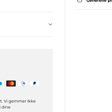
Generelle p
rt. Vi gemmer ikke
l dine