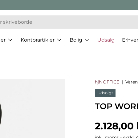
er
Kontorartikler
Bolig
Udsalg
Erhve
hjh OFFICE
|
Vare
Udsolgt
TOP WORK 1
Normalp
2.128,00 
inkl. moms - ekskl. 