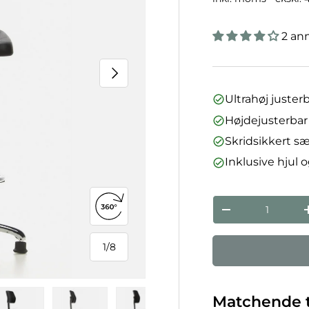
2 an
Næste
Ultrahøj juster
Højdejusterbar
Skridsikkert s
Inklusive hjul 
Antal
Åbn 360°-visning
Reducer mæng
1
/
8
af
Matchende t