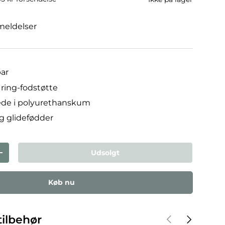
meldelser
bar
 ring-fodstøtte
æde i polyurethanskum
og glidefødder
Udsolgt
den
Forøg mængden
Køb nu
Forrige
Næste
ilbehør