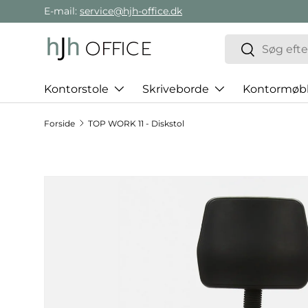
E-mail:
service@hjh-office.dk
Gå direkte til indholdet
Søg
Søg
Kontorstole
Skriveborde
Kontormøbl
Forside
TOP WORK 11 - Diskstol
Hop til produktinformation