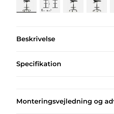
Indlæs billede 1 i gallerivisning
Indlæs billede 2 i gallerivisning
Indlæs billede 3 i ga
Indlæs bi
Beskrivelse
Specifikation
Monteringsvejledning og ad