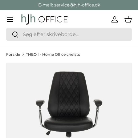
E-mail:
service@hjh-office.dk
Gå direkte til indholdet
Menu
Log ind
Ind
Søg
Søg
Forside
THEO I - Home Office chefstol
Hop til produktinformation