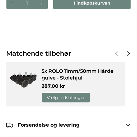
I indkøbskurven
Reducer mængden
Forøg mængden
Forrige
Næst
Matchende tilbehør
5x ROLO 11mm/50mm Hårde
gulve - Stolehjul
Normalpris
287,00 kr
Vælg indstillinger
Forsendelse og levering