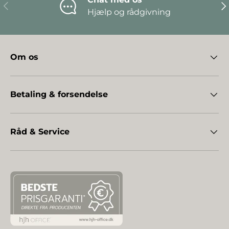
Forrige
Næ
Hjælp og rådgivning
Om os
Betaling & forsendelse
Råd & Service