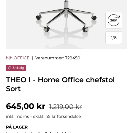
Åbn 360°
1
/
8
af
hjh OFFICE
|
Varenummer:
729450
Udsalg
THEO I - Home Office chefstol
Sort
Salgspris
Normalpris
645,00 kr
1.219,00 kr
inkl. moms - ekskl. 45 kr forsendelse
PÅ LAGER