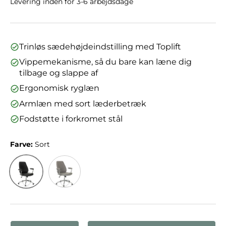
Levering inden for 3-6 arbejdsdage
Trinløs sædehøjdeindstilling med Toplift
Vippemekanisme, så du bare kan læne dig
tilbage og slappe af
Ergonomisk ryglæn
Armlæn med sort læderbetræk
Fodstøtte i forkromet stål
Farve:
Sort
Sort
Grå
Antal