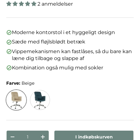
2 anmeldelser
Moderne kontorstol i et hyggeligt design
Sæde med fløjlsblødt betræk
Vippemekanismen kan fastlåses, så du bare kan
læne dig tilbage og slappe af
Kombination også mulig med sokler
Farve:
Beige
Beige
Petrol
Antal
I indkøbskurven
Reducer mængden
Forøg mængden