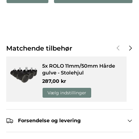
Forrige
Næst
Matchende tilbehør
5x ROLO 11mm/50mm Hårde
gulve - Stolehjul
Normalpris
287,00 kr
Vælg indstillinger
Forsendelse og levering