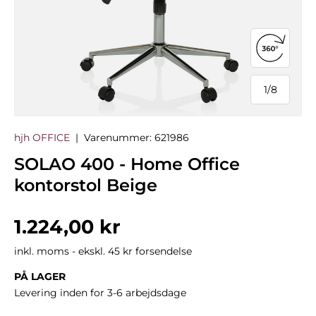
Åbn 360°
1
/
8
af
hjh OFFICE
|
Varenummer:
621986
SOLAO 400 - Home Office
kontorstol Beige
Normalpris
1.224,00 kr
inkl. moms - ekskl. 45 kr forsendelse
PÅ LAGER
Levering inden for 3-6 arbejdsdage