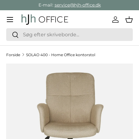
E-mail:
service@hjh-office.dk
Gå direkte til indholdet
Menu
Log ind
Ind
Søg
Søg
Forside
SOLAO 400 - Home Office kontorstol
Hop til produktinformation