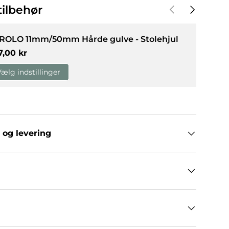
Forrige
Næste
ilbehør
g
allerivisning
 ROLO 11mm/50mm Hårde gulve - Stolehjul
rmalpris
7,00 kr
Vælg indstillinger
 og levering