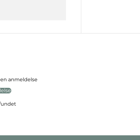
ve en anmeldelse
delse
fundet