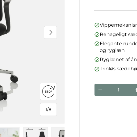
Vippemekanisme
Næste
Behageligt sæ
Elegante rund
og ryglæn
Ryglænet af ån
Trinløs sædehøj
Antal
Reducer mæng
Åbn 360°-visning
1
/
8
af