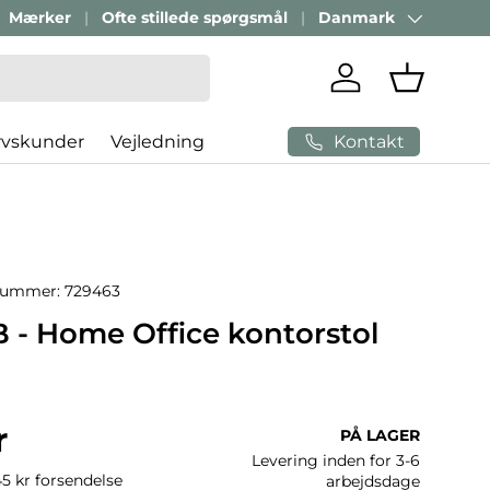
Mærker
Ofte stillede spørgsmål
Danmark
Land/Region
Log ind
Indkøbsk
Kontakt
rvskunder
Vejledning
nummer:
729463
 - Home Office kontorstol
ris
r
PÅ LAGER
Levering inden for 3-6
45 kr forsendelse
arbejdsdage