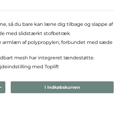
, så du bare kan læne dig tilbage og slappe af
de med slidstærkt stofbetræk
e armlæn af polypropylen, forbundet med sæde
dbart mesh har integreret lændestøtte.
deindstilling med Toplift
I indkøbskurven
den
Forøg mængden