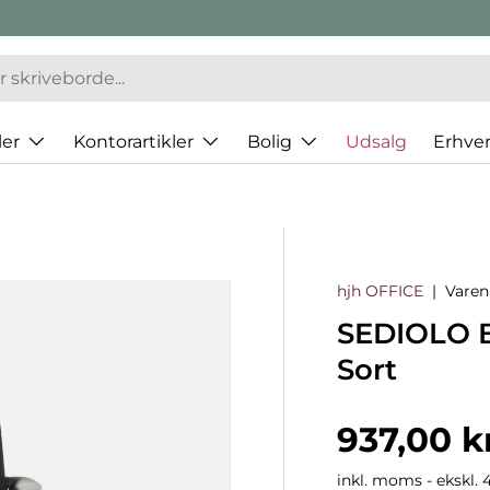
er
Kontorartikler
Bolig
Udsalg
Erhve
hjh OFFICE
|
Vare
SEDIOLO B
Sort
Normalp
937,00 k
inkl. moms - ekskl. 