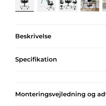
Indlæs billede 1 i gallerivisning
Indlæs billede 2 i gallerivisning
Indlæs billede 3 i ga
Indlæs bi
Beskrivelse
Specifikation
Monteringsvejledning og ad