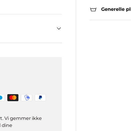
Generelle p
rt. Vi gemmer ikke
l dine