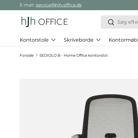
E-mail:
service@hjh-office.dk
Gå direkte til indholdet
Søg
Søg
Kontorstole
Skriveborde
Kontormøbl
Forside
SEDIOLO B - Home Office kontorstol
Hop til produktinformation