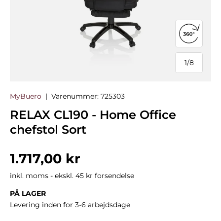
Åbn 360°
1
/
8
af
MyBuero
|
Varenummer:
725303
RELAX CL190 - Home Office
chefstol Sort
Normalpris
1.717,00 kr
inkl. moms - ekskl. 45 kr forsendelse
PÅ LAGER
Levering inden for 3-6 arbejdsdage