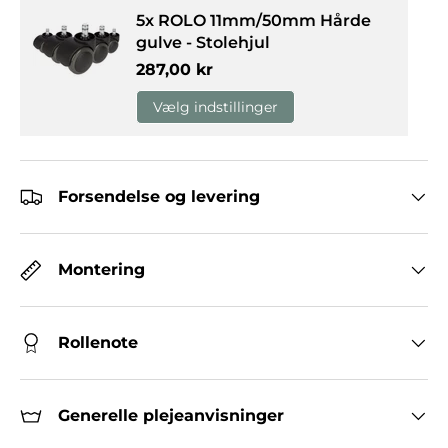
5x ROLO 11mm/50mm Hårde
gulve - Stolehjul
Normalpris
287,00 kr
Vælg indstillinger
Forsendelse og levering
Montering
Rollenote
Generelle plejeanvisninger