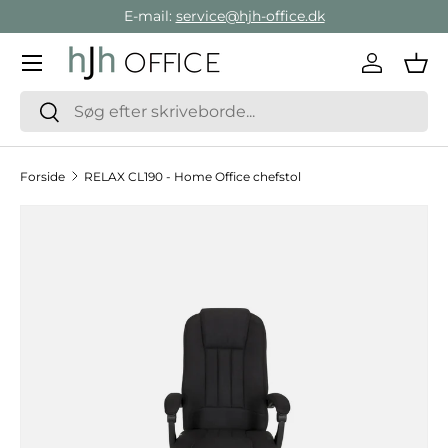
E-mail:
service@hjh-office.dk
Gå direkte til indholdet
Menu
Log ind
Ind
Søg
Søg
Forside
RELAX CL190 - Home Office chefstol
Hop til produktinformation