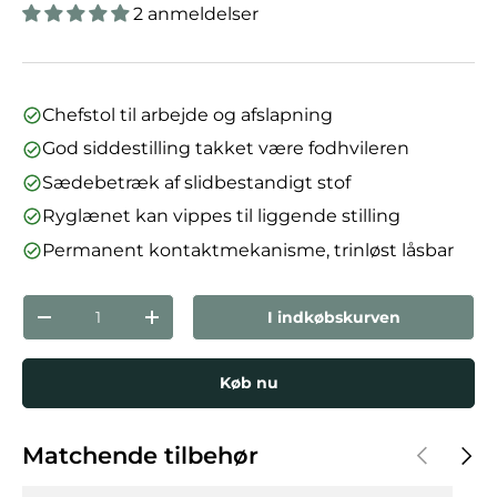
2 anmeldelser
Chefstol til arbejde og afslapning
God siddestilling takket være fodhvileren
Sædebetræk af slidbestandigt stof
Ryglænet kan vippes til liggende stilling
Permanent kontaktmekanisme, trinløst låsbar
Antal
I indkøbskurven
Reducer mængden
Forøg mængden
Køb nu
Forrige
Næst
Matchende tilbehør