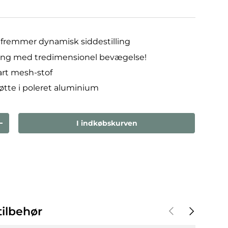
fremmer dynamisk siddestilling
ling med tredimensionel bevægelse!
rt mesh-stof
øtte i poleret aluminium
I indkøbskurven
den
Forøg mængden
Forrige
Næste
ilbehør