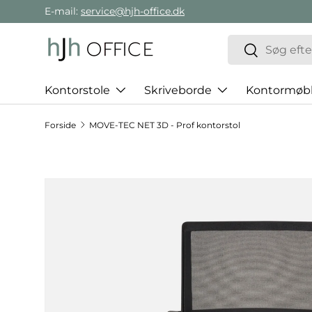
E-mail:
service@hjh-office.dk
Gå direkte til indholdet
Søg
Søg
Kontorstole
Skriveborde
Kontormøbl
Forside
MOVE-TEC NET 3D - Prof kontorstol
Hop til produktinformation