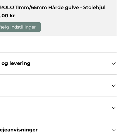
 ROLO 11mm/65mm Hårde gulve - Stolehjul
rmalpris
9,00 kr
g
allerivisning
Vælg indstillinger
 og levering
lejeanvisninger