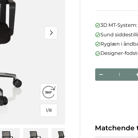
3D MT-System: 
Næste
Sund siddestil
Ryglæn i åndba
Designer-fodst
Antal
Reducer mæng
Åbn 360°-visning
1
/
8
af
Matchende t