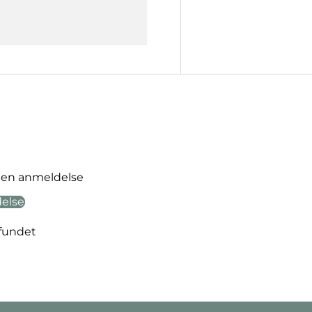
ve en anmeldelse
delse
fundet