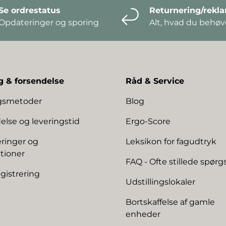
Se ordrestatus
Returnering/rekl
Opdateringer og sporing
Alt, hvad du behøve
g & forsendelse
Råd & Service
ngsmetoder
Blog
else og leveringstid
Ergo-Score
ringer og
Leksikon for fagudtryk
tioner
FAQ - Ofte stillede spør
gistrering
Udstillingslokaler
Bortskaffelse af gamle
enheder