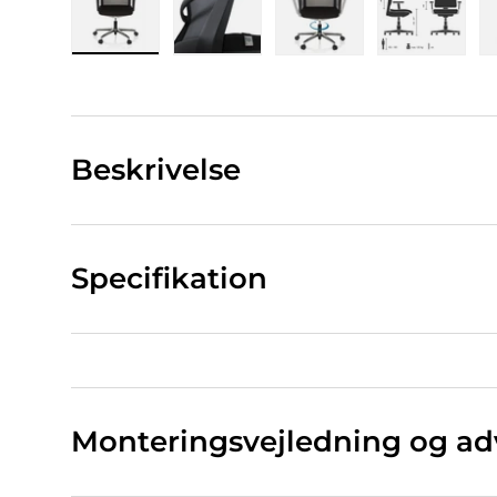
Indlæs billede 1 i gallerivisning
Indlæs billede 2 i gallerivisning
Indlæs billede 3 i ga
Indlæs bi
Beskrivelse
Specifikation
Monteringsvejledning og ad