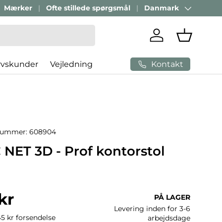
Mærker
Ofte stillede spørgsmål
Danmark
Land/Region
Log ind
Indkøbsk
Kontakt
rvskunder
Vejledning
nummer:
608904
NET 3D - Prof kontorstol
ris
kr
PÅ LAGER
Levering inden for 3-6
45 kr forsendelse
arbejdsdage