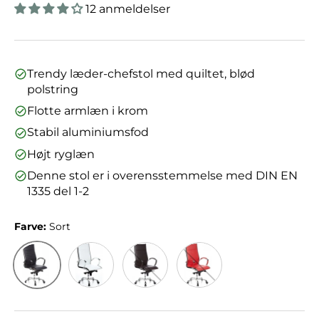
12 anmeldelser
Trendy læder-chefstol med quiltet, blød
polstring
Flotte armlæn i krom
Stabil aluminiumsfod
Højt ryglæn
Denne stol er i overensstemmelse med DIN EN
1335 del 1-2
Farve:
Sort
Sort
Cremehvid
Brun
Rød