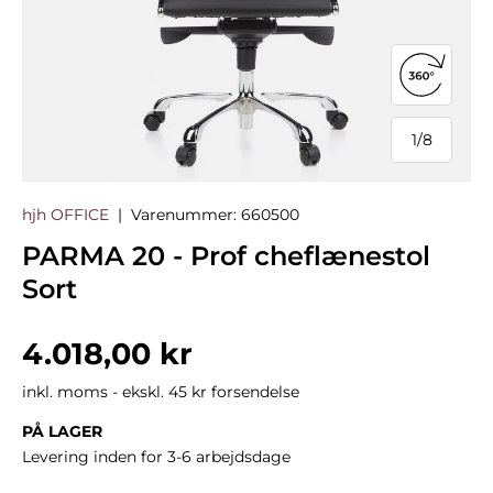
Åbn 360°
1
/
8
af
hjh OFFICE
|
Varenummer:
660500
PARMA 20 - Prof cheflænestol
Sort
Normalpris
4.018,00 kr
inkl. moms - ekskl. 45 kr forsendelse
PÅ LAGER
Levering inden for 3-6 arbejdsdage