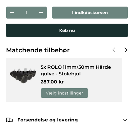
Antal
I indkøbskurven
Reducer mængden
Forøg mængden
Køb nu
Forrige
Næst
Matchende tilbehør
5x ROLO 11mm/50mm Hårde
gulve - Stolehjul
Normalpris
287,00 kr
Vælg indstillinger
Forsendelse og levering