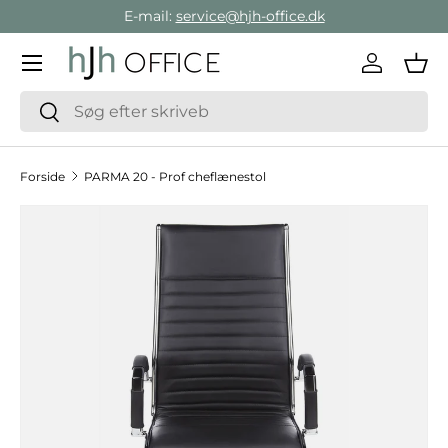
E-mail:
service@hjh-office.dk
Gå direkte til indholdet
Menu
Log ind
Ind
Søg
Søg
Forside
PARMA 20 - Prof cheflænestol
Hop til produktinformation