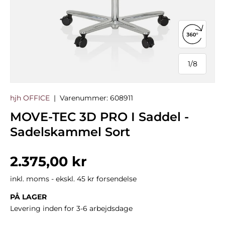
Åbn 360°
1
/
8
af
hjh OFFICE
|
Varenummer:
608911
MOVE-TEC 3D PRO I Saddel -
Sadelskammel Sort
Normalpris
2.375,00 kr
inkl. moms - ekskl. 45 kr forsendelse
PÅ LAGER
Levering inden for 3-6 arbejdsdage