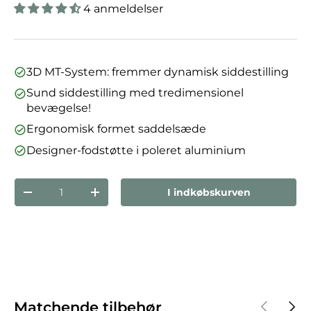
4 anmeldelser
3D MT-System: fremmer dynamisk siddestilling
Sund siddestilling med tredimensionel
bevægelse!
Ergonomisk formet saddelsæde
Designer-fodstøtte i poleret aluminium
Antal
I indkøbskurven
Reducer mængden
Forøg mængden
Forrige
Næst
Matchende tilbehør