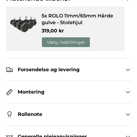
5x ROLO 11mm/65mm Hårde
gulve - Stolehjul
Normalpris
319,00 kr
Vælg indstillinger
Forsendelse og levering
Montering
Rollenote
Generelle plejeanvisninger