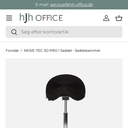
E-mail:
service@hjh-office.dk
Gå direkte til indholdet
Menu
Log ind
Ind
Søg
Søg
Forside
MOVE-TEC 3D PRO I Saddel - Sadelskammel
Hop til produktinformation