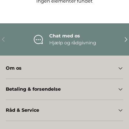
Ingen elementer fundet
Chat med os
Forrige
Næ
Hjælp og rådgivning
Om os
Betaling & forsendelse
Råd & Service