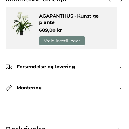
AGAPANTHUS - Kunstige
plante
Normalpris
689,00 kr
Vælg indstillinger
Forsendelse og levering
Montering