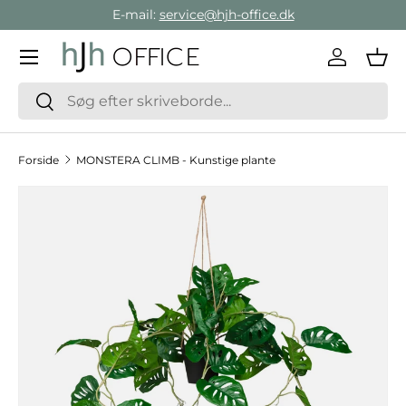
E-mail:
service@hjh-office.dk
Gå direkte til indholdet
Menu
Log ind
Ind
Søg
Søg
Forside
MONSTERA CLIMB - Kunstige plante
Hop til produktinformation