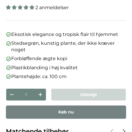
2 anmeldelser
Eksotisk elegance og tropisk flair til hjemmet
Stedsegrøn, kunstig plante, der ikke kræver
noget
Forbløffende ægte kopi
Plastikblanding i høj kvalitet
Plantehøjde: ca. 100 cm
Antal
Udsolgt
Reducer mængden
Forøg mængden
Køb nu
Forrige
Næst
Matchende tilbehør