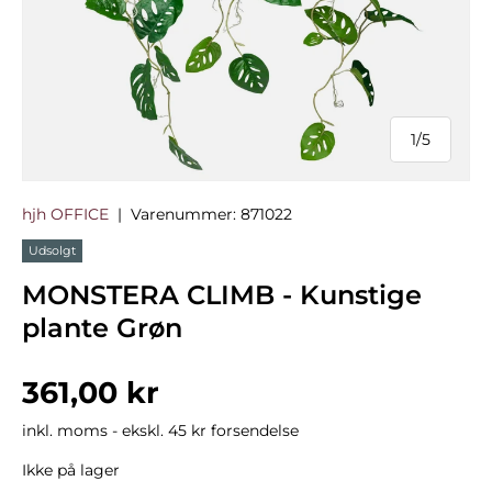
1
/
5
af
hjh OFFICE
|
Varenummer:
871022
Udsolgt
MONSTERA CLIMB - Kunstige
plante Grøn
Normalpris
361,00 kr
inkl. moms - ekskl. 45 kr forsendelse
Ikke på lager