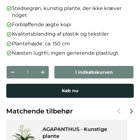
Stedsegrøn, kunstig plante, der ikke kræver
noget
Forbløffende ægte kopi
Kvalitetsblanding af plastik og tekstiler
Plantehøjde: ca. 150 cm
Næsten lugtfri, ingen generende plastlugt
Antal
I indkøbskurven
Reducer mængden
Forøg mængden
Køb nu
Forrige
Næst
Matchende tilbehør
AGAPANTHUS - Kunstige
plante