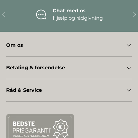
Chat med os
Forrige
Næ
Hjælp og rådgivning
Om os
Betaling & forsendelse
Råd & Service