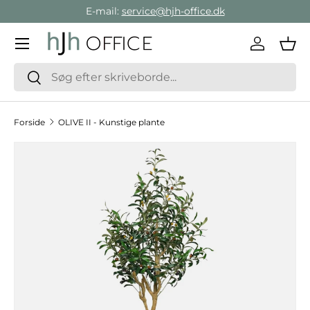
E-mail:
service@hjh-office.dk
Gå direkte til indholdet
Menu
Log ind
Ind
Søg
Søg
Forside
OLIVE II - Kunstige plante
Hop til produktinformation