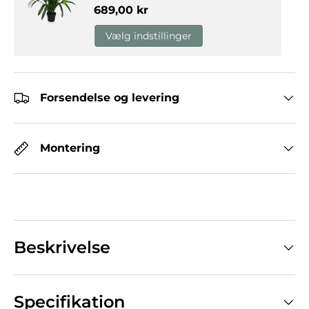
Normalpris
689,00 kr
Vælg indstillinger
Forsendelse og levering
Montering
Beskrivelse
Specifikation