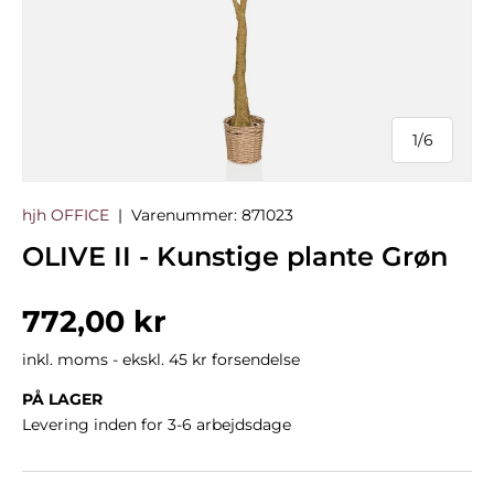
1
/
6
af
hjh OFFICE
|
Varenummer:
871023
OLIVE II - Kunstige plante Grøn
Normalpris
772,00 kr
inkl. moms - ekskl. 45 kr forsendelse
PÅ LAGER
Levering inden for 3-6 arbejdsdage