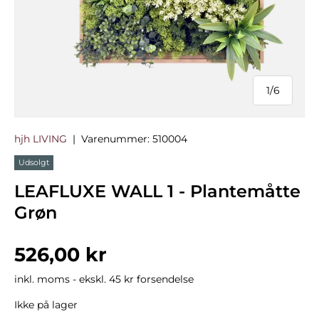
1
/
6
af
hjh LIVING
|
Varenummer:
510004
Udsolgt
LEAFLUXE WALL 1 - Plantemåtte
Grøn
Normalpris
526,00 kr
inkl. moms - ekskl. 45 kr forsendelse
Ikke på lager