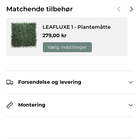
Forrige
Næst
Matchende tilbehør
LEAFLUXE 1 - Plantemåtte
Normalpris
279,00 kr
Vælg indstillinger
Forsendelse og levering
Montering