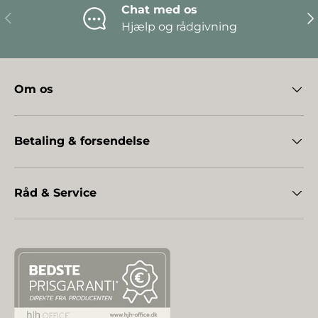
Chat med os
Forrige
Næ
Hjælp og rådgivning
Om os
Betaling & forsendelse
Råd & Service