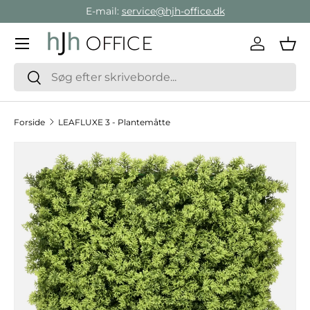
E-mail:
service@hjh-office.dk
Gå direkte til indholdet
Menu
Log ind
Ind
Søg
Søg
Forside
LEAFLUXE 3 - Plantemåtte
Hop til produktinformation