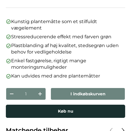
Kunstig plantemåtte som et stilfuldt
vægelement
Stressreducerende effekt med farven grøn
Plastblanding af høj kvalitet, stedsegrøn uden
behov for vedligeholdelse
Enkel fastgørelse, rigtigt mange
monteringsmuligheder
Kan udvides med andre plantemåtter
Antal
I indkøbskurven
Reducer mængden
Forøg mængden
Køb nu
Forrige
Næst
Matchende tilbehør