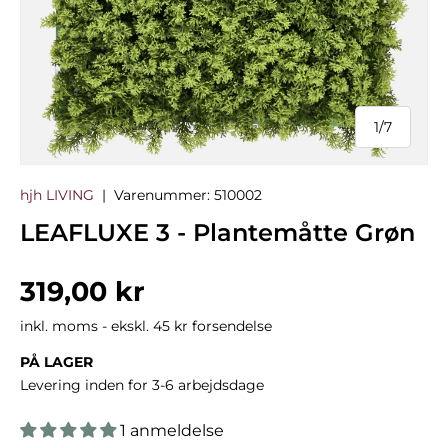
1
/
7
af
hjh LIVING
|
Varenummer:
510002
LEAFLUXE 3 - Plantemåtte Grøn
Normalpris
319,00 kr
inkl. moms - ekskl. 45 kr forsendelse
PÅ LAGER
Levering inden for 3-6 arbejdsdage
1 anmeldelse