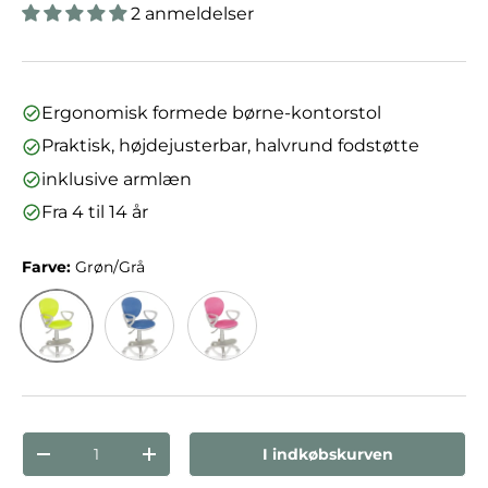
2 anmeldelser
Ergonomisk formede børne-kontorstol
Praktisk, højdejusterbar, halvrund fodstøtte
inklusive armlæn
Fra 4 til 14 år
Farve:
Grøn/Grå
Grøn/Grå
Blå/Grå
Pink/Grå
Antal
I indkøbskurven
Reducer mængden
Forøg mængden