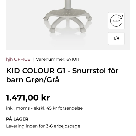
Åbn 360°
1
/
8
af
hjh OFFICE
|
Varenummer:
671011
KID COLOUR G1 - Snurrstol för
barn Grøn/Grå
Normalpris
1.471,00 kr
inkl. moms - ekskl. 45 kr forsendelse
PÅ LAGER
Levering inden for 3-6 arbejdsdage