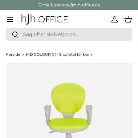
E-mail:
service@hjh-office.dk
Gå direkte til indholdet
Menu
Log ind
Ind
Søg
Søg
Forside
KID COLOUR G1 - Snurrstol för barn
Hop til produktinformation