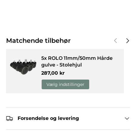
Forrige
Næst
Matchende tilbehør
5x ROLO 11mm/50mm Hårde
gulve - Stolehjul
Normalpris
287,00 kr
Vælg indstillinger
Forsendelse og levering