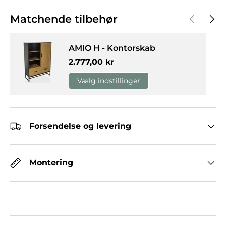
Forrige
Næst
Matchende tilbehør
AMIO H - Kontorskab
Normalpris
2.777,00 kr
Vælg indstillinger
Forsendelse og levering
Montering