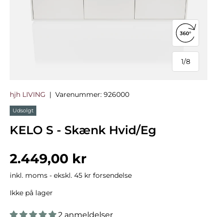
Åbn 360°
1
/
8
af
hjh LIVING
|
Varenummer:
926000
Udsolgt
KELO S - Skænk Hvid/Eg
Normalpris
2.449,00 kr
inkl. moms - ekskl. 45 kr forsendelse
Ikke på lager
2 anmeldelser