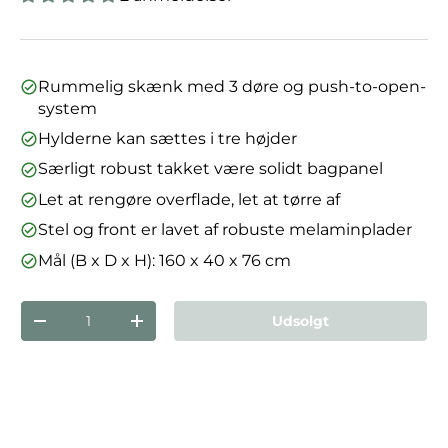
Rummelig skænk med 3 døre og push-to-open-
system
Hylderne kan sættes i tre højder
Særligt robust takket være solidt bagpanel
Let at rengøre overflade, let at tørre af
Stel og front er lavet af robuste melaminplader
Mål (B x D x H): 160 x 40 x 76 cm
Antal
Udsolgt
Reducer mængden
Forøg mængden