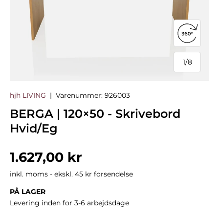
Åbn 360°
1
/
8
af
hjh LIVING
|
Varenummer:
926003
BERGA | 120×50 - Skrivebord
Hvid/Eg
Normalpris
1.627,00 kr
inkl. moms - ekskl. 45 kr forsendelse
PÅ LAGER
Levering inden for 3-6 arbejdsdage