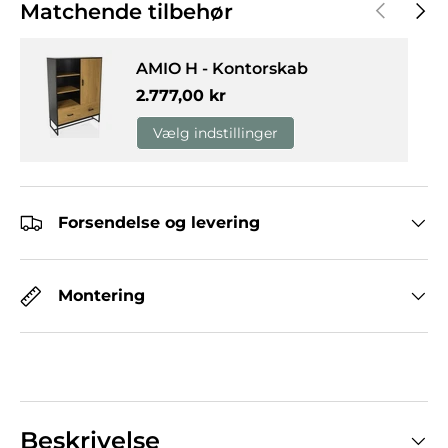
Forrige
Næst
Matchende tilbehør
AMIO H - Kontorskab
Normalpris
2.777,00 kr
Vælg indstillinger
Forsendelse og levering
Montering
Beskrivelse