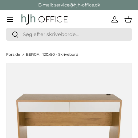
E-mail:
service@hjh-office.dk
Gå direkte til indholdet
Menu
Log ind
Ind
Søg
Søg
Forside
BERGA | 120x50 - Skrivebord
Hop til produktinformation