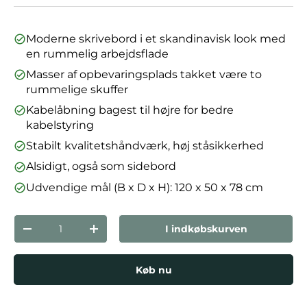
Moderne skrivebord i et skandinavisk look med
en rummelig arbejdsflade
Masser af opbevaringsplads takket være to
rummelige skuffer
Kabelåbning bagest til højre for bedre
kabelstyring
Stabilt kvalitetshåndværk, høj ståsikkerhed
Alsidigt, også som sidebord
Udvendige mål (B x D x H): 120 x 50 x 78 cm
Antal
I indkøbskurven
Reducer mængden
Forøg mængden
Køb nu