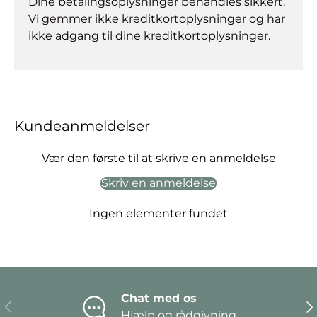
Dine betalingsoplysninger behandles sikkert.
Vi gemmer ikke kreditkortoplysninger og har
ikke adgang til dine kreditkortoplysninger.
Kundeanmeldelser
Vær den første til at skrive en anmeldelse
Skriv en anmeldelse
Ingen elementer fundet
Chat med os
Forrige
Næ
Hjælp og rådgivning