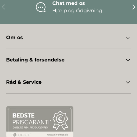
Chat med os
Forrige
Næ
Hjælp og rådgivning
Om os
Betaling & forsendelse
Råd & Service