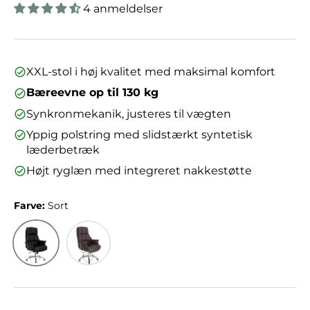
4 anmeldelser
XXL-stol i høj kvalitet med maksimal komfort
Bæreevne op til 130 kg
Synkronmekanik, justeres til vægten
Yppig polstring med slidstærkt syntetisk
læderbetræk
Højt ryglæn med integreret nakkestøtte
Farve:
Sort
Sort
Brun