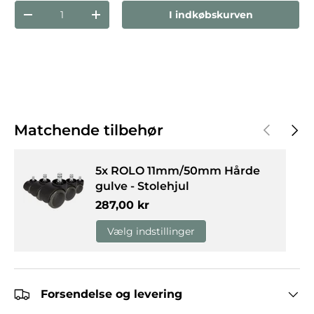
Antal
I indkøbskurven
Reducer mængden
Forøg mængden
Forrige
Næst
Matchende tilbehør
5x ROLO 11mm/50mm Hårde
gulve - Stolehjul
Normalpris
287,00 kr
Vælg indstillinger
Forsendelse og levering