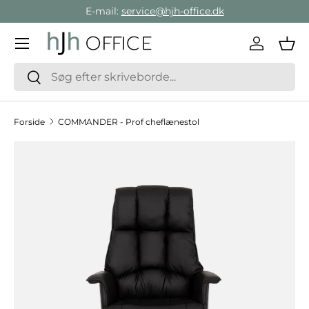
E-mail:
service@hjh-office.dk
Gå direkte til indholdet
Menu
Log ind
Ind
Søg
Søg
Forside
COMMANDER - Prof cheflænestol
Hop til produktinformation