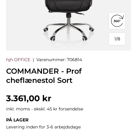
Åbn 360°
1
/
8
af
hjh OFFICE
|
Varenummer:
706814
COMMANDER - Prof
cheflænestol Sort
Normalpris
3.361,00 kr
inkl. moms - ekskl. 45 kr forsendelse
PÅ LAGER
Levering inden for 3-6 arbejdsdage