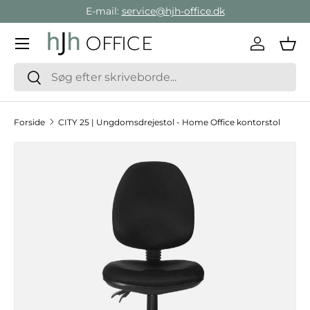
E-mail:
service@hjh-office.dk
Gå direkte til indholdet
Menu
Log ind
Ind
Søg
Søg
Forside
CITY 25 | Ungdomsdrejestol - Home Office kontorstol
Hop til produktinformation