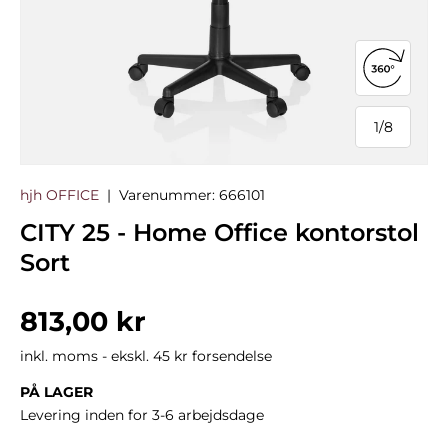
Åbn 360°
1
/
8
af
hjh OFFICE
|
Varenummer:
666101
CITY 25 - Home Office kontorstol
Sort
Normalpris
813,00 kr
inkl. moms - ekskl. 45 kr forsendelse
PÅ LAGER
Levering inden for 3-6 arbejdsdage