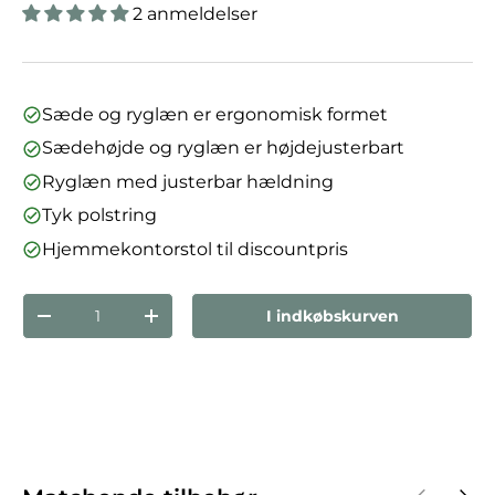
2 anmeldelser
Sæde og ryglæn er ergonomisk formet
Sædehøjde og ryglæn er højdejusterbart
Ryglæn med justerbar hældning
Tyk polstring
Hjemmekontorstol til discountpris
Antal
I indkøbskurven
Reducer mængden
Forøg mængden
Forrige
Næst