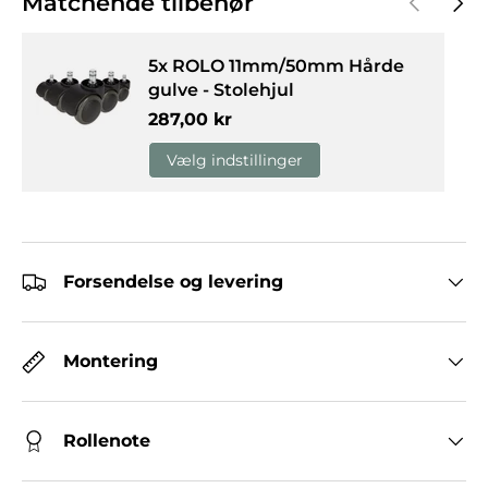
Matchende tilbehør
5x ROLO 11mm/50mm Hårde
gulve - Stolehjul
Normalpris
287,00 kr
Vælg indstillinger
Forsendelse og levering
Montering
Rollenote