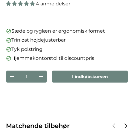
4 anmeldelser
Sæde og ryglæn er ergonomisk formet
Trinløst højdejusterbar
Tyk polstring
Hjemmekontorstol til discountpris
Antal
I indkøbskurven
Reducer mængden
Forøg mængden
Forrige
Næst
Matchende tilbehør