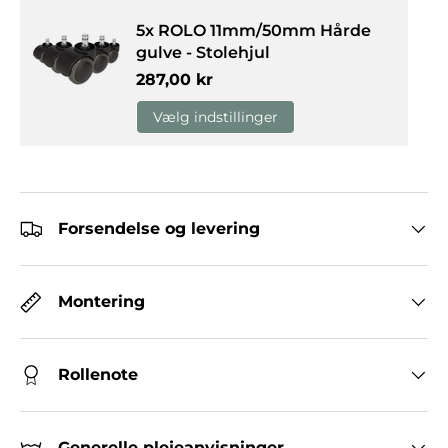
5x ROLO 11mm/50mm Hårde
gulve - Stolehjul
Normalpris
287,00 kr
Vælg indstillinger
Forsendelse og levering
Montering
Rollenote
Generelle plejeanvisninger