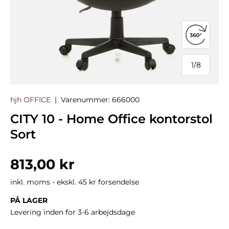
Åbn 360°
1
/
8
af
hjh OFFICE
|
Varenummer:
666000
CITY 10 - Home Office kontorstol
Sort
Normalpris
813,00 kr
inkl. moms - ekskl. 45 kr forsendelse
PÅ LAGER
Levering inden for 3-6 arbejdsdage