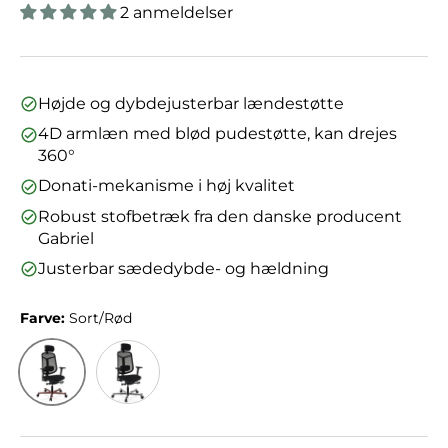
2 anmeldelser
Højde og dybdejusterbar lændestøtte
4D armlæn med blød pudestøtte, kan drejes
360°
Donati-mekanisme i høj kvalitet
Robust stofbetræk fra den danske producent
Gabriel
Justerbar sædedybde- og hældning
Farve:
Sort/Rød
Sort/Rød
Sort/Sølv