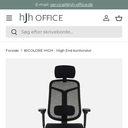
E-mail:
service@hjh-office.dk
Gå direkte til indholdet
Menu
Log ind
Ind
Søg
Søg
Forside
BICOLORE HIGH - High End kontorstol
Hop til produktinformation