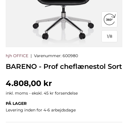
Åbn 360°
1
/
8
af
hjh OFFICE
|
Varenummer:
600980
BARENO - Prof cheflænestol Sort
Normalpris
4.808,00 kr
inkl. moms - ekskl. 45 kr forsendelse
PÅ LAGER
Levering inden for 4-6 arbejdsdage