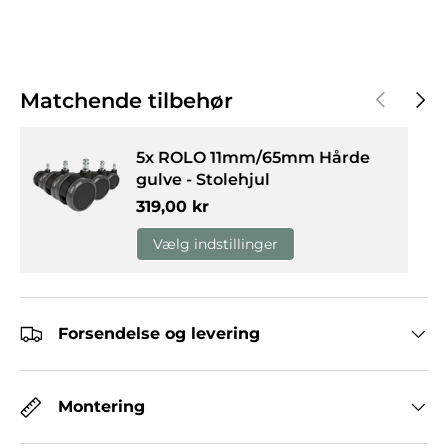
Forrige
Næst
Matchende tilbehør
5x ROLO 11mm/65mm Hårde
gulve - Stolehjul
Normalpris
319,00 kr
Vælg indstillinger
Forsendelse og levering
Montering