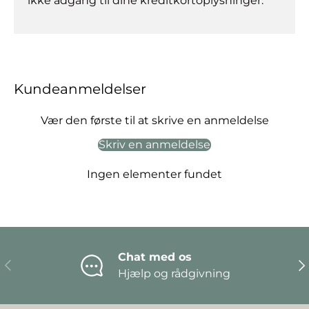
ikke adgang til dine kreditkortoplysninger.
Kundeanmeldelser
Vær den første til at skrive en anmeldelse
Skriv en anmeldelse
Ingen elementer fundet
Chat med os
Forrige
Næ
Hjælp og rådgivning