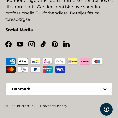
*Fundet billigere? Få den samme kontorstol hos os
til samme pris. Gælder identiske nye varer fra
professionelle EU-forhandlere. Detaljer fås på
forespørgsel.
Social Media
Facebook
YouTube
Instagram
TikTok
Pinterest
LinkedIn
Betalingsmetoder
Land/Region
Danmark
© 2026
buerostuhl24
.
Drevet af Shopify