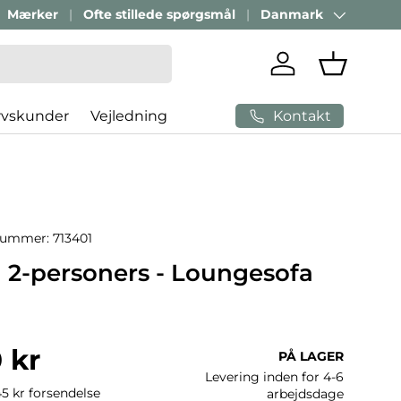
Mærker
Ofte stillede spørgsmål
Danmark
Land/Region
Log ind
Indkøbsk
Kontakt
rvskunder
Vejledning
nummer:
713401
| 2-personers - Loungesofa
ris
 kr
PÅ LAGER
Levering inden for 4-6
45 kr forsendelse
arbejdsdage