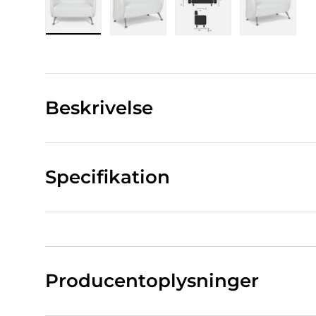
Indlæs billede 1 i gallerivisning
Indlæs billede 2 i gallerivisning
Indlæs billede 3 i ga
Indlæs bi
Beskrivelse
Specifikation
Producentoplysninger