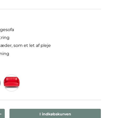
ngesofa
tring
æder, som et let af pleje
dning
Rød
I indkøbskurven
den
Forøg mængden