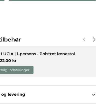
Forrige
Næste
ilbehør
. LUCIA | 1-persons - Polstret lænestol
rmalpris
822,00 kr
Vælg indstillinger
 og levering