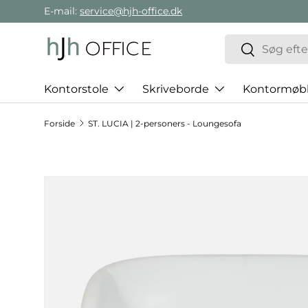
E-mail:
service@hjh-office.dk
Gå direkte til indholdet
Søg
Søg
Kontorstole
Skriveborde
Kontormøbl
Forside
ST. LUCIA | 2-personers - Loungesofa
Hop til produktinformation