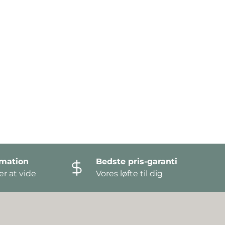
amation
Bedste pris-garanti
r at vide
Vores løfte til dig