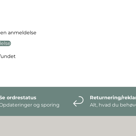
ve en anmeldelse
delse
fundet
Se ordrestatus
Returnering/rekl
Opdateringer og sporing
Alt, hvad du behøve