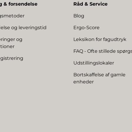
g & forsendelse
Råd & Service
ngsmetoder
Blog
else og leveringstid
Ergo-Score
ringer og
Leksikon for fagudtryk
tioner
FAQ - Ofte stillede spør
gistrering
Udstillingslokaler
Bortskaffelse af gamle
enheder