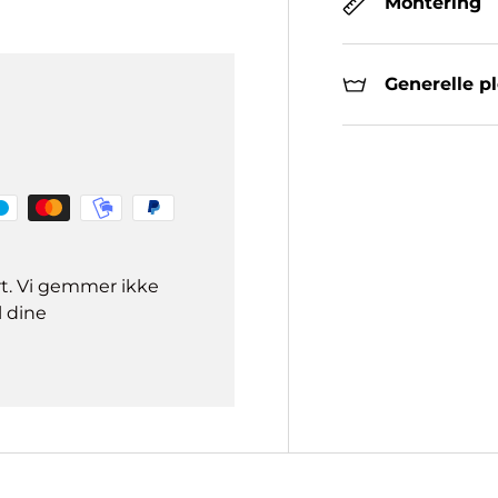
Montering
Generelle p
rt. Vi gemmer ikke
l dine