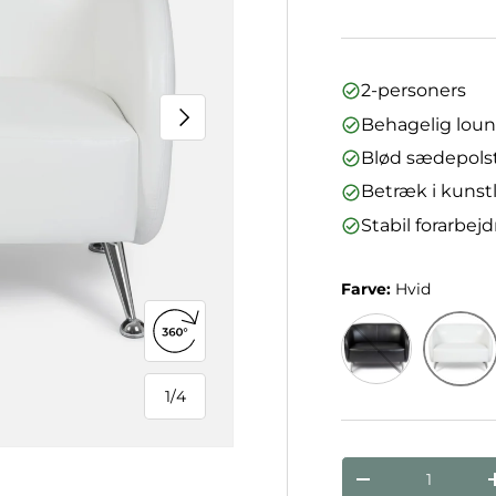
2-personers
Næste
Behagelig lou
Blød sædepols
Betræk i kunstl
Stabil forarbej
Farve:
Hvid
Åbn 360°-visning
Hvid
Sort
1
/
4
af
Antal
Reducer mæng