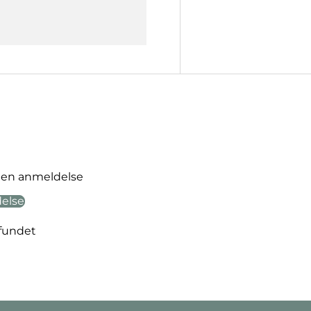
ve en anmeldelse
delse
fundet