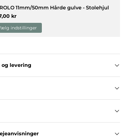
 ROLO 11mm/50mm Hårde gulve - Stolehjul
rmalpris
7,00 kr
g
allerivisning
Vælg indstillinger
 og levering
lejeanvisninger