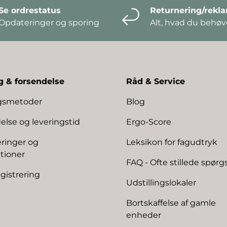
Se ordrestatus
Returnering/rekl
Opdateringer og sporing
Alt, hvad du behøve
g & forsendelse
Råd & Service
ngsmetoder
Blog
else og leveringstid
Ergo-Score
ringer og
Leksikon for fagudtryk
tioner
FAQ - Ofte stillede spør
gistrering
Udstillingslokaler
Bortskaffelse af gamle
enheder