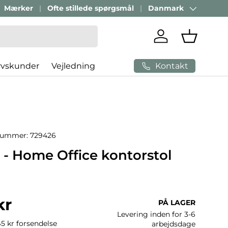
Mærker
Ofte stillede spørgsmål
Danmark
Land/Region
Log ind
Indkøbsk
Kontakt
rvskunder
Vejledning
nummer:
729426
- Home Office kontorstol
ris
kr
PÅ LAGER
Levering inden for 3-6
45 kr forsendelse
arbejdsdage