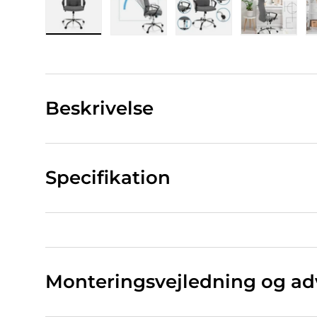
Indlæs billede 1 i gallerivisning
Indlæs billede 2 i gallerivisning
Indlæs billede 3 i ga
Indlæs bi
Beskrivelse
Specifikation
Monteringsvejledning og ad