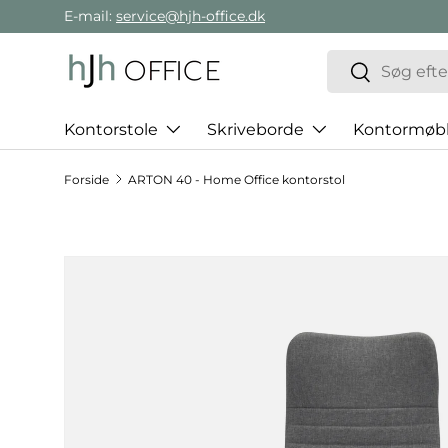
E-mail:
service@hjh-office.dk
Gå direkte til indholdet
Søg
Søg
Kontorstole
Skriveborde
Kontormøbl
Forside
ARTON 40 - Home Office kontorstol
Hop til produktinformation