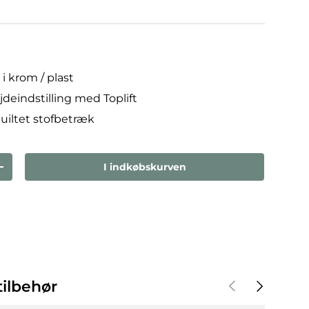
i krom / plast
deindstilling med Toplift
uiltet stofbetræk
I indkøbskurven
den
Forøg mængden
Forrige
Næste
ilbehør