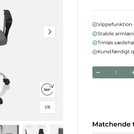
Vippefunktion
Næste
Stabile armlæn 
Trinløs sædehøj
Kunstfærdigt q
Antal
Reducer mæng
Åbn 360°-visning
1
/
8
af
Matchende t