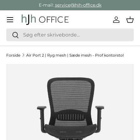
E-mail:
service@hjh-office.dk
Gå direkte til indholdet
Menu
Log ind
Ind
Søg
Søg
Forside
Air Port 2 | Ryg mesh | Sæde mesh - Prof kontorstol
Hop til produktinformation