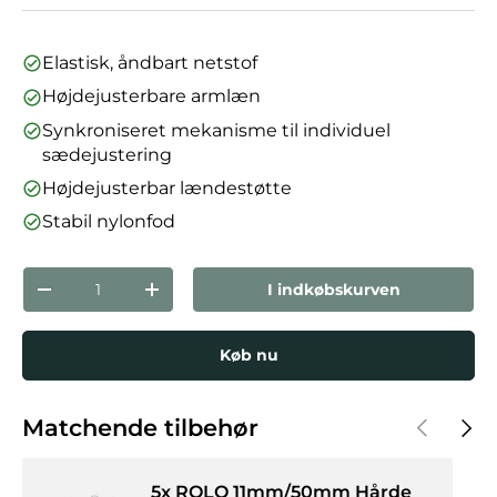
Elastisk, åndbart netstof
Højdejusterbare armlæn
Synkroniseret mekanisme til individuel
sædejustering
Højdejusterbar lændestøtte
Stabil nylonfod
Antal
I indkøbskurven
Reducer mængden
Forøg mængden
Køb nu
Forrige
Næst
Matchende tilbehør
5x ROLO 11mm/50mm Hårde