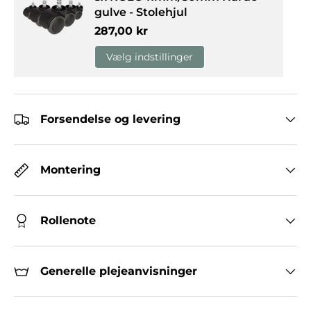
gulve - Stolehjul
Normalpris
287,00 kr
Vælg indstillinger
Forsendelse og levering
Montering
Rollenote
Generelle plejeanvisninger