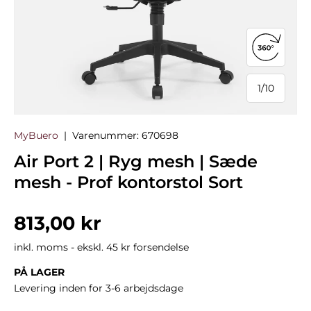
Åbn 360°
1
/
10
af
MyBuero
|
Varenummer:
670698
Air Port 2 | Ryg mesh | Sæde
mesh - Prof kontorstol Sort
Normalpris
813,00 kr
inkl. moms - ekskl. 45 kr forsendelse
PÅ LAGER
Levering inden for 3-6 arbejdsdage