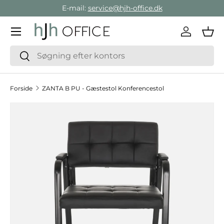
E-mail:
service@hjh-office.dk
Gå direkte til indholdet
Menu
Log ind
Ind
Søg
Søg
Forside
ZANTA B PU - Gæstestol Konferencestol
Hop til produktinformation