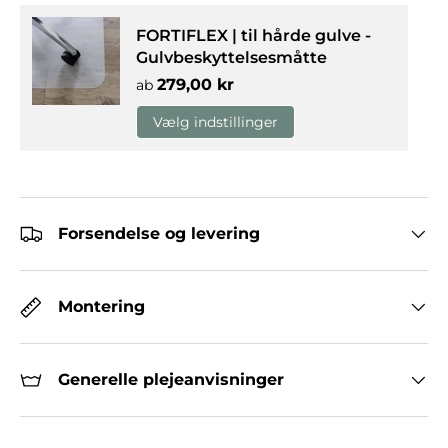
FORTIFLEX | til hårde gulve -
Gulvbeskyttelsesmåtte
Normalpris
279,00 kr
ab
Vælg indstillinger
Forsendelse og levering
Montering
Generelle plejeanvisninger