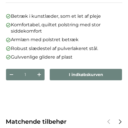
Betræk i kunstlæder, som et let af pleje
Komfortabel, quiltet polstring med stor
siddekomfort
Armlæn med polstret betræk
Robust slædestel af pulverlakeret stål.
Gulvvenlige glidere af plast
Antal
I indkøbskurven
Reducer mængden
Forøg mængden
Forrige
Næst
Matchende tilbehør