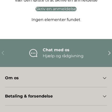
Vær den første til at skrive en anmeldelse
Skriv en anmeldelse
Ingen elementer fundet
Chat med os
Forrige
Næ
Hjælp og rådgivning
Om os
Betaling & forsendelse