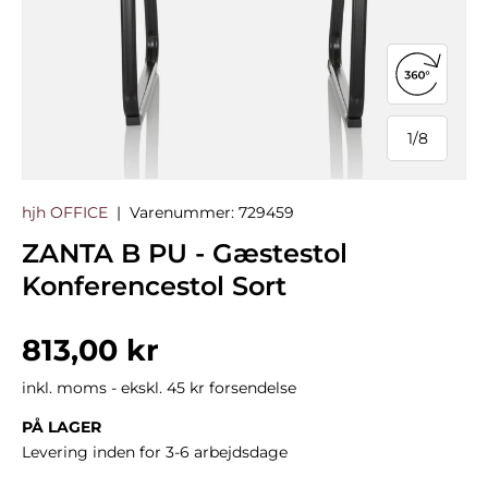
Åbn 360°
1
/
8
af
hjh OFFICE
|
Varenummer:
729459
ZANTA B PU - Gæstestol
Konferencestol Sort
Normalpris
813,00 kr
inkl. moms - ekskl. 45 kr forsendelse
PÅ LAGER
Levering inden for 3-6 arbejdsdage