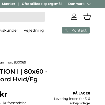
Mærker
Ofte stillede spørgsmål
Danmark
Land/Region
Log ind
Indkøbsk
Kontakt
rvskunder
Vejledning
nummer:
830069
ON I | 80x60 -
bord Hvid/Eg
ris
 kr
PÅ LAGER
Levering inden for 3-6
45 kr forsendelse
arbejdsdage