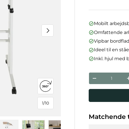
Mobilt arbejds
Næste
Omfattende arb
Vipbar bordfla
Ideel til en st
Inkl. hjul med
Antal
Reducer mæng
Åbn 360°-visning
1
/
10
af
Matchende t