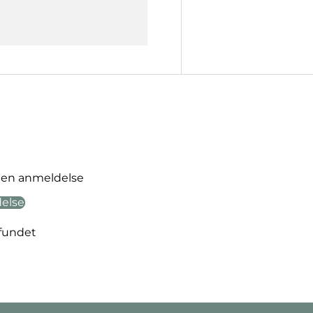
ve en anmeldelse
delse
fundet