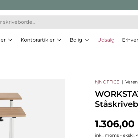
er
Kontorartikler
Bolig
Udsalg
Erhve
hjh OFFICE
|
Vare
WORKSTATI
Ståskrive
Normalp
1.306,00
inkl. moms - ekskl. 