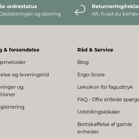
Se ordrestatus
Returnering/rekl
Opdateringer og sporing
Alt, hvad du behøve
g & forsendelse
Råd & Service
ngsmetoder
Blog
else og leveringstid
Ergo-Score
ringer og
Leksikon for fagudtryk
tioner
FAQ - Ofte stillede spør
gistrering
Udstillingslokaler
Bortskaffelse af gamle
enheder