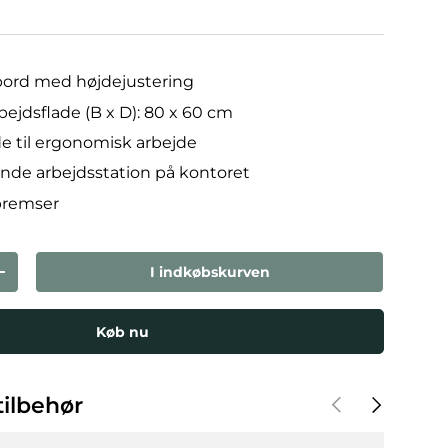
bord med højdejustering
ejdsflade (B x D): 80 x 60 cm
de til ergonomisk arbejde
ående arbejdsstation på kontoret
 bremser
I indkøbskurven
den
Forøg mængden
Køb nu
Forrige
Næste
ilbehør