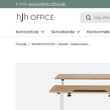
E-mail:
service@hjh-office.dk
Gå direkte til indholdet
Søg
Søg
Kontorstole
Skriveborde
Kontormøbl
Forside
WORKSTATION I | 80x60 - Ståskrivebord
Hop til produktinformation