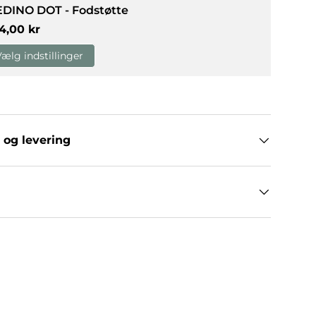
EDINO DOT - Fodstøtte
rmalpris
4,00 kr
g
allerivisning
billede 9 i gallerivisning
Indlæs billede 10 i gallerivisning
Vælg indstillinger
 og levering