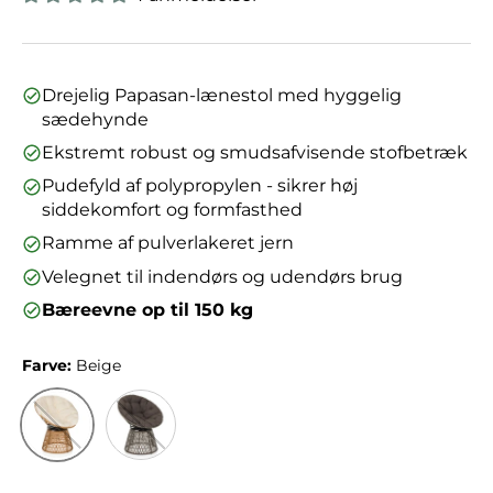
Drejelig Papasan-lænestol med hyggelig
sædehynde
Ekstremt robust og smudsafvisende stofbetræk
Pudefyld af polypropylen - sikrer høj
siddekomfort og formfasthed
Ramme af pulverlakeret jern
Velegnet til indendørs og udendørs brug
Bæreevne op til 150 kg
Farve:
Beige
Beige
Grå