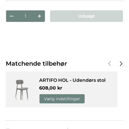
Antal
Udsolgt
Reducer mængden
Forøg mængden
Forrige
Næst
Matchende tilbehør
ARTIFO HOL - Udendørs stol
Normalpris
608,00 kr
Vælg indstillinger