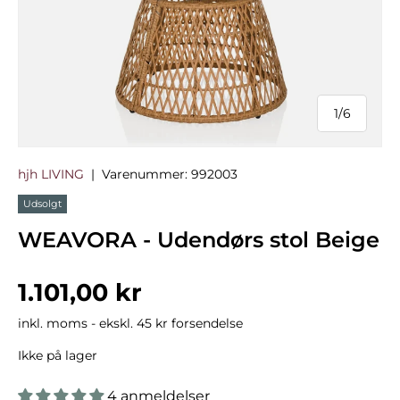
1
/
6
af
hjh LIVING
|
Varenummer:
992003
Udsolgt
WEAVORA - Udendørs stol Beige
Normalpris
1.101,00 kr
inkl. moms - ekskl. 45 kr forsendelse
Ikke på lager
4 anmeldelser