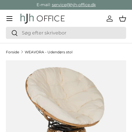
E-mail:
service@hjh-office.dk
Gå direkte til indholdet
Menu
Log ind
Ind
Søg
Søg
Forside
WEAVORA - Udendørs stol
Hop til produktinformation