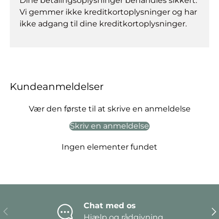
Dine betalingsoplysninger behandles sikkert.
Vi gemmer ikke kreditkortoplysninger og har
ikke adgang til dine kreditkortoplysninger.
Kundeanmeldelser
Vær den første til at skrive en anmeldelse
Skriv en anmeldelse
Ingen elementer fundet
Chat med os
Forrige
Næ
Hjælp og rådgivning