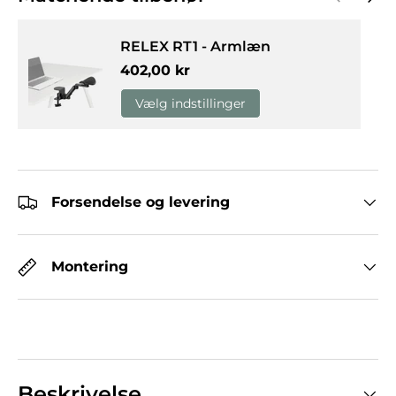
RELEX RT1 - Armlæn
Normalpris
402,00 kr
Vælg indstillinger
Forsendelse og levering
Montering
Beskrivelse