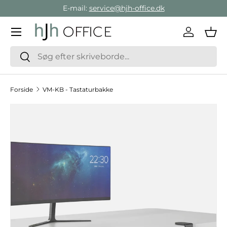
E-mail:
service@hjh-office.dk
Gå direkte til indholdet
Menu
Log ind
Ind
Søg
Søg
Forside
VM-KB - Tastaturbakke
Hop til produktinformation