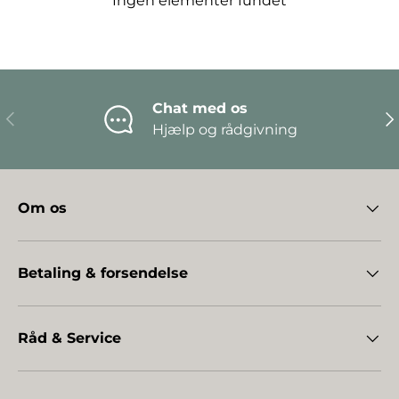
Ingen elementer fundet
Chat med os
Forrige
Næ
Hjælp og rådgivning
Om os
Betaling & forsendelse
Råd & Service