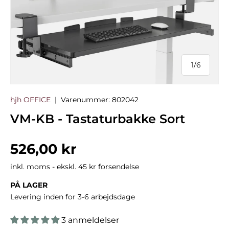
1
/
6
af
hjh OFFICE
|
Varenummer:
802042
VM-KB - Tastaturbakke Sort
Normalpris
526,00 kr
inkl. moms - ekskl. 45 kr forsendelse
PÅ LAGER
Levering inden for 3-6 arbejdsdage
3 anmeldelser