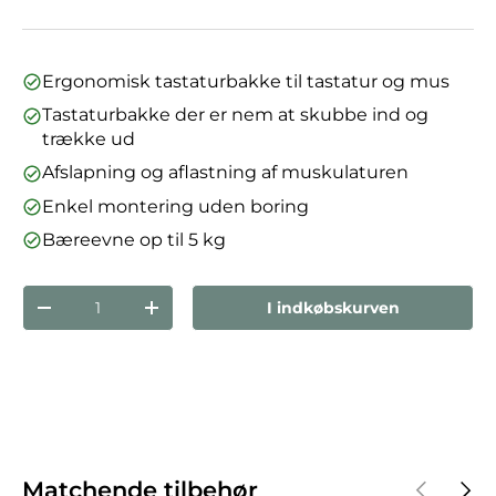
Ergonomisk tastaturbakke til tastatur og mus
Tastaturbakke der er nem at skubbe ind og
trække ud
Afslapning og aflastning af muskulaturen
Enkel montering uden boring
Bæreevne op til 5 kg
Antal
I indkøbskurven
Reducer mængden
Forøg mængden
Forrige
Næst
Matchende tilbehør