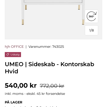
Åbn 360°
1
/
8
af
hjh OFFICE
|
Varenummer:
743025
Udsalg
UMEO | Sideskab - Kontorskab
Hvid
Salgspris
Normalpris
540,00 kr
772,00 kr
inkl. moms - ekskl. 45 kr forsendelse
PÅ LAGER