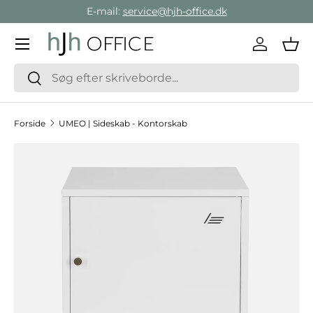
E-mail:
service@hjh-office.dk
Gå direkte til indholdet
Menu
Log ind
Ind
Søg
Søg
Forside
UMEO | Sideskab - Kontorskab
Hop til produktinformation