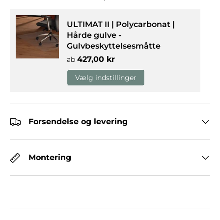
ULTIMAT II | Polycarbonat |
Hårde gulve -
Gulvbeskyttelsesmåtte
Normalpris
427,00 kr
ab
Vælg indstillinger
Forsendelse og levering
Montering