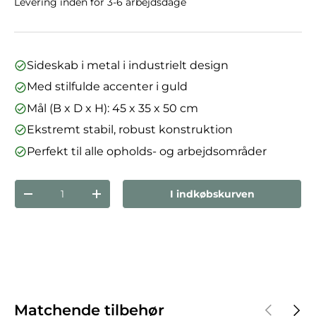
Levering inden for 3-6 arbejdsdage
Sideskab i metal i industrielt design
Med stilfulde accenter i guld
Mål (B x D x H): 45 x 35 x 50 cm
Ekstremt stabil, robust konstruktion
Perfekt til alle opholds- og arbejdsområder
Antal
I indkøbskurven
Reducer mængden
Forøg mængden
Forrige
Næst
Matchende tilbehør