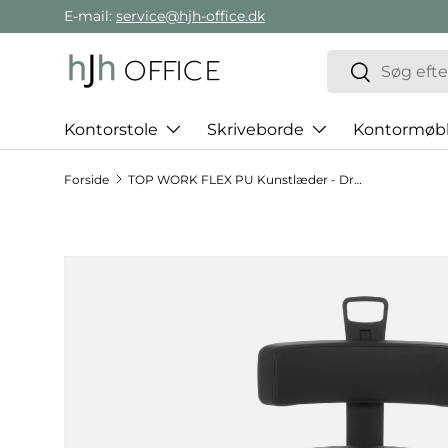
E-mail:
service@hjh-office.dk
Gå direkte til indholdet
Søg
Søg
Kontorstole
Skriveborde
Kontormøbl
Forside
TOP WORK FLEX PU Kunstlæder - Drejeskammel
Hop til produktinformation