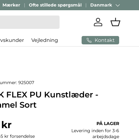
Mærker
Ofte stillede spørgsmål
Danmark
Land/Region
Log ind
Indkøbsk
Kontakt
rvskunder
Vejledning
nummer:
925007
 FLEX PU Kunstlæder -
mel Sort
ris
 kr
PÅ LAGER
Levering inden for 3-6
45 kr forsendelse
arbejdsdage