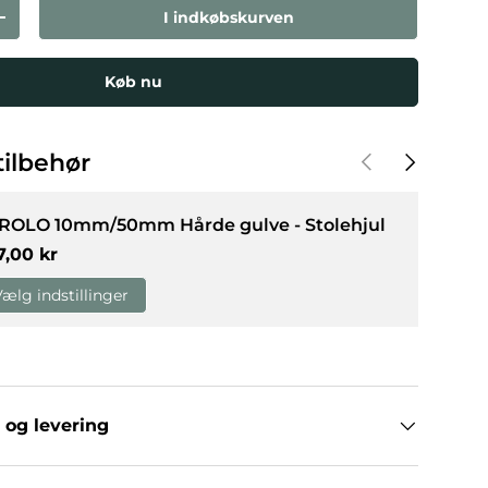
I indkøbskurven
den
Forøg mængden
g
allerivisning
Køb nu
Forrige
Næste
ilbehør
 ROLO 10mm/50mm Hårde gulve - Stolehjul
rmalpris
7,00 kr
Vælg indstillinger
 og levering