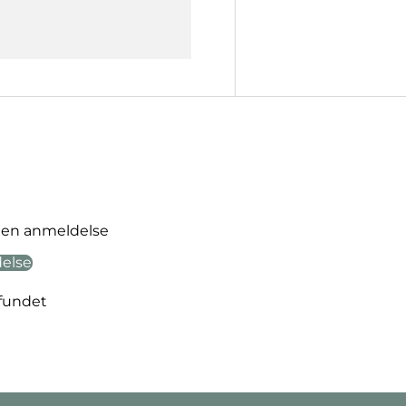
ve en anmeldelse
delse
fundet