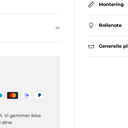
Montering
Rollenote
Generelle p
rt. Vi gemmer ikke
l dine