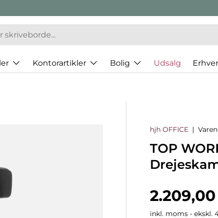
er
Kontorartikler
Bolig
Udsalg
Erhve
hjh OFFICE
|
Vare
TOP WORK
Drejeskam
Normalp
2.209,00
inkl. moms - ekskl. 