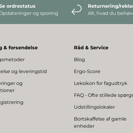
Se ordrestatus
Returnering/rekl
Opdateringer og sporing
Alt, hvad du behøve
g & forsendelse
Råd & Service
ngsmetoder
Blog
else og leveringstid
Ergo-Score
ringer og
Leksikon for fagudtryk
tioner
FAQ - Ofte stillede spør
gistrering
Udstillingslokaler
Bortskaffelse af gamle
enheder