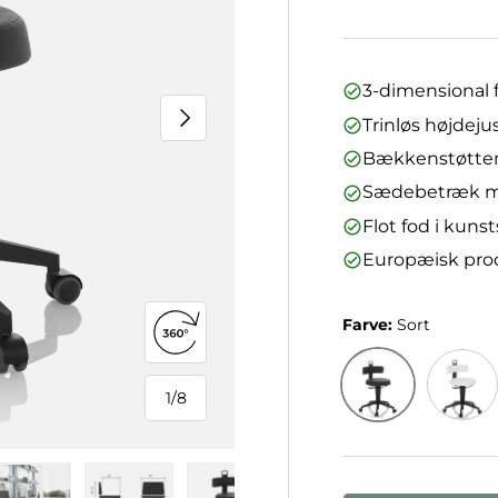
3-dimensional f
Næste
Trinløs højdeju
Bækkenstøtten 
Sædebetræk me
Flot fod i kunst
Europæisk pro
Farve:
Sort
Åbn 360°-visning
1
/
8
af
Sort
Hvid