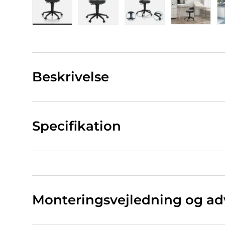
Indlæs billede 1 i gallerivisning
Indlæs billede 2 i gallerivisning
Indlæs billede 3 i ga
Indlæs bi
Beskrivelse
Specifikation
Monteringsvejledning og ad