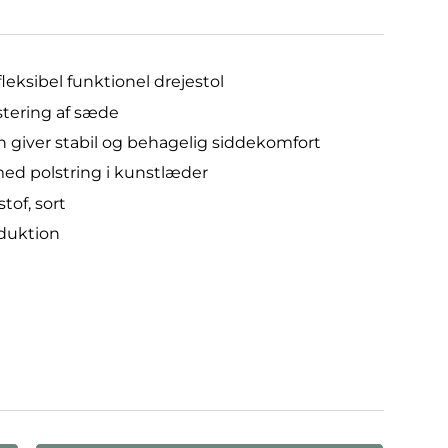
leksibel funktionel drejestol
stering af sæde
giver stabil og behagelig siddekomfort
d polstring i kunstlæder
stof, sort
duktion