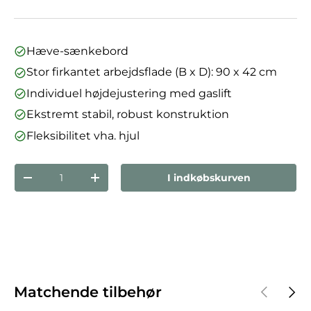
Hæve-sænkebord
Stor firkantet arbejdsflade (B x D): 90 x 42 cm
Individuel højdejustering med gaslift
Ekstremt stabil, robust konstruktion
Fleksibilitet vha. hjul
Antal
I indkøbskurven
Reducer mængden
Forøg mængden
Forrige
Næst
Matchende tilbehør