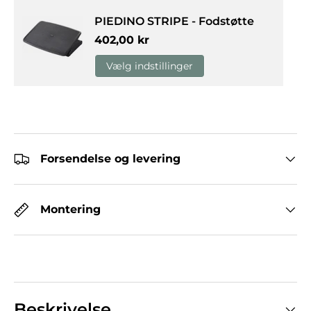
PIEDINO STRIPE - Fodstøtte
Normalpris
402,00 kr
Vælg indstillinger
Forsendelse og levering
Montering
Beskrivelse