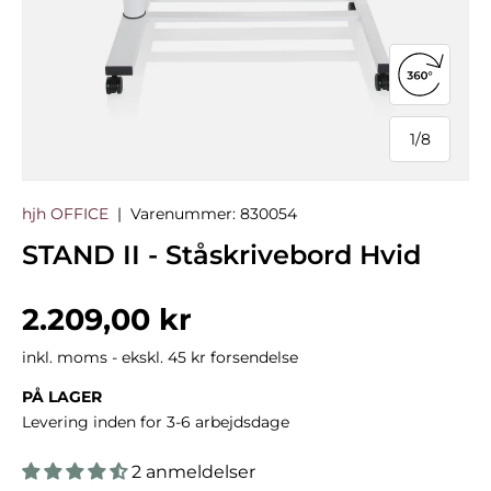
Åbn 360°
1
/
8
af
hjh OFFICE
|
Varenummer:
830054
STAND II - Ståskrivebord Hvid
Normalpris
2.209,00 kr
inkl. moms - ekskl. 45 kr forsendelse
PÅ LAGER
Levering inden for 3-6 arbejdsdage
2 anmeldelser