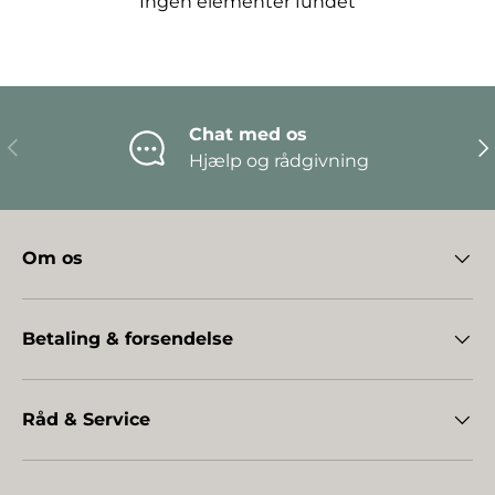
Ingen elementer fundet
Chat med os
Forrige
Næ
Hjælp og rådgivning
Om os
Betaling & forsendelse
Råd & Service