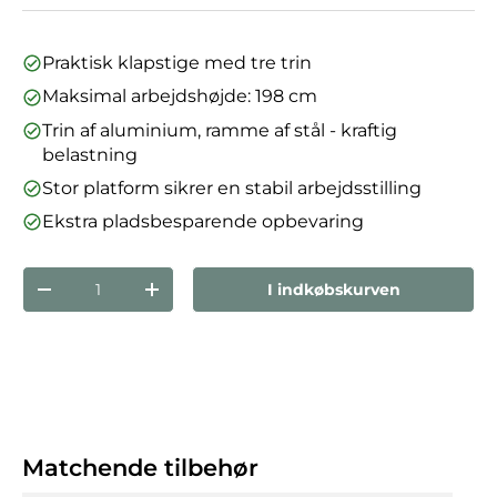
Praktisk klapstige med tre trin
Maksimal arbejdshøjde: 198 cm
Trin af aluminium, ramme af stål - kraftig
belastning
Stor platform sikrer en stabil arbejdsstilling
Ekstra pladsbesparende opbevaring
Antal
I indkøbskurven
Reducer mængden
Forøg mængden
Matchende tilbehør