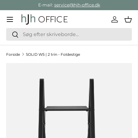
E-mail:
service@hjh-office.dk
Gå direkte til indholdet
Menu
Log ind
Ind
Søg
Søg
Forside
SOLID W5 | 2 trin - Foldestige
Hop til produktinformation