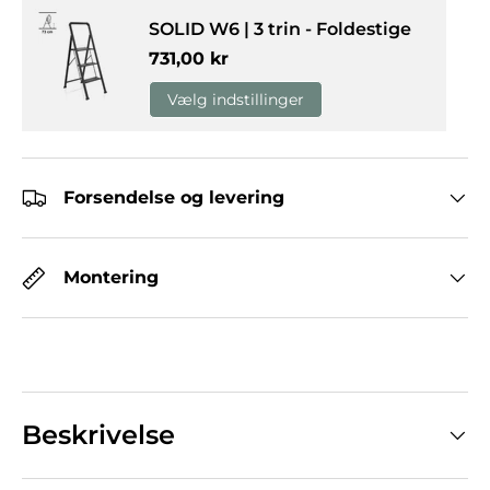
SOLID W6 | 3 trin - Foldestige
Normalpris
731,00 kr
Vælg indstillinger
Forsendelse og levering
Montering
Beskrivelse