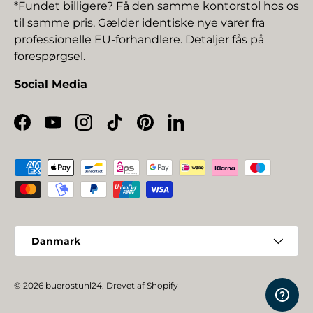
*Fundet billigere? Få den samme kontorstol hos os
til samme pris. Gælder identiske nye varer fra
professionelle EU-forhandlere. Detaljer fås på
forespørgsel.
Social Media
Facebook
YouTube
Instagram
TikTok
Pinterest
LinkedIn
Betalingsmetoder
Land/Region
Danmark
© 2026
buerostuhl24
.
Drevet af Shopify