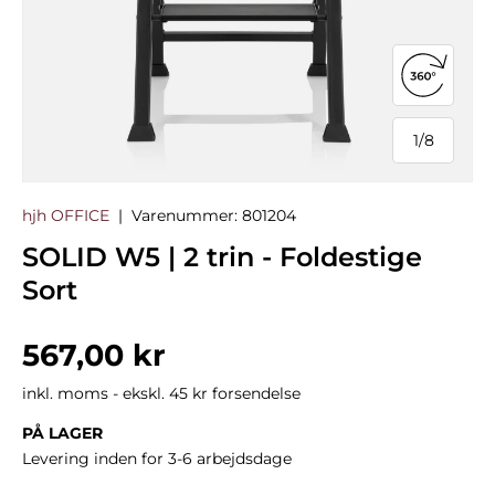
Åbn 360°
1
/
8
af
hjh OFFICE
|
Varenummer:
801204
SOLID W5 | 2 trin - Foldestige
Sort
Normalpris
567,00 kr
inkl. moms - ekskl. 45 kr forsendelse
PÅ LAGER
Levering inden for 3-6 arbejdsdage