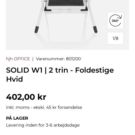
Åbn 360°
1
/
8
af
hjh OFFICE
|
Varenummer:
801200
SOLID W1 | 2 trin - Foldestige
Hvid
Normalpris
402,00 kr
inkl. moms - ekskl. 45 kr forsendelse
PÅ LAGER
Levering inden for 3-6 arbejdsdage