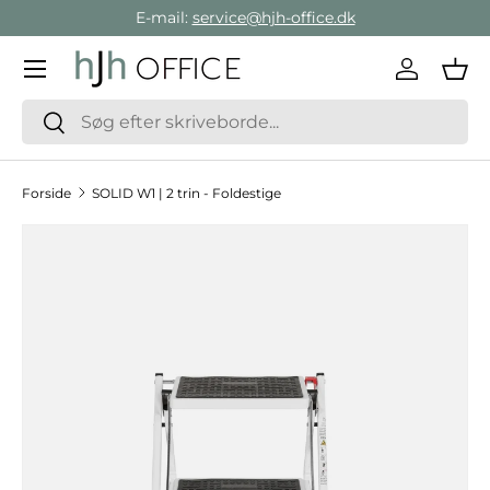
E-mail:
service@hjh-office.dk
Gå direkte til indholdet
Menu
Log ind
Ind
Søg
Søg
Forside
SOLID W1 | 2 trin - Foldestige
Hop til produktinformation