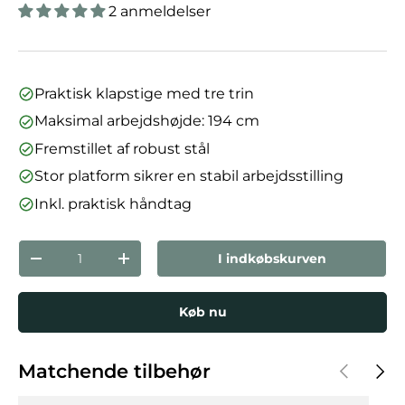
2 anmeldelser
Praktisk klapstige med tre trin
Maksimal arbejdshøjde: 194 cm
Fremstillet af robust stål
Stor platform sikrer en stabil arbejdsstilling
Inkl. praktisk håndtag
Antal
I indkøbskurven
Reducer mængden
Forøg mængden
Køb nu
Forrige
Næst
Matchende tilbehør