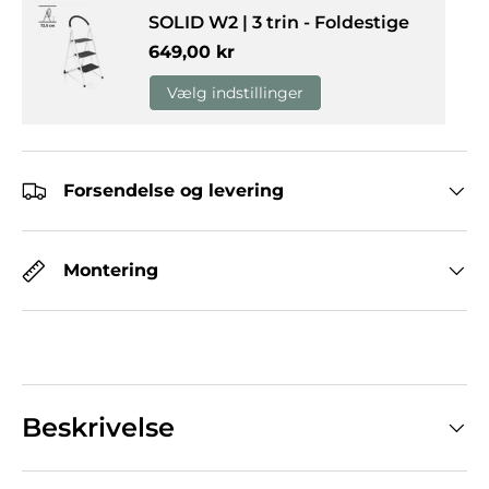
SOLID W2 | 3 trin - Foldestige
Normalpris
649,00 kr
Vælg indstillinger
Forsendelse og levering
Montering
Beskrivelse