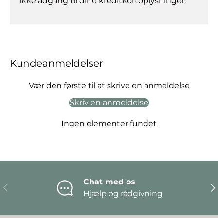
ikke adgang til dine kreditkortoplysninger.
Kundeanmeldelser
Vær den første til at skrive en anmeldelse
Skriv en anmeldelse
Ingen elementer fundet
Chat med os
Forrige
Næ
Hjælp og rådgivning