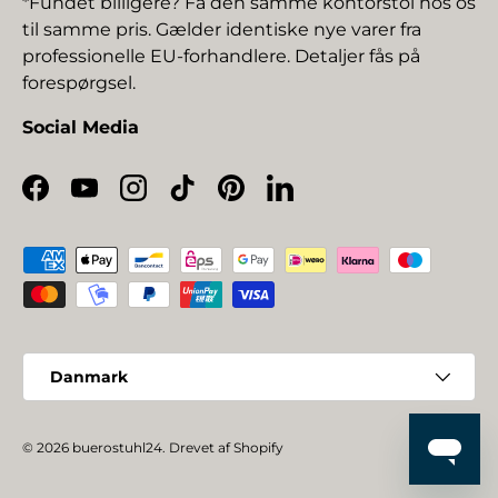
*Fundet billigere? Få den samme kontorstol hos os
til samme pris. Gælder identiske nye varer fra
professionelle EU-forhandlere. Detaljer fås på
forespørgsel.
Social Media
Facebook
YouTube
Instagram
TikTok
Pinterest
LinkedIn
Betalingsmetoder
Land/Region
Danmark
© 2026
buerostuhl24
.
Drevet af Shopify