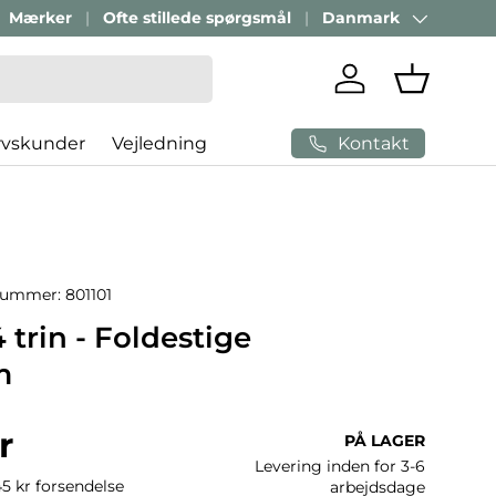
Mærker
Ofte stillede spørgsmål
Danmark
Land/Region
Log ind
Indkøbsk
Kontakt
rvskunder
Vejledning
nummer:
801101
4 trin - Foldestige
m
ris
r
PÅ LAGER
Levering inden for 3-6
45 kr forsendelse
arbejdsdage