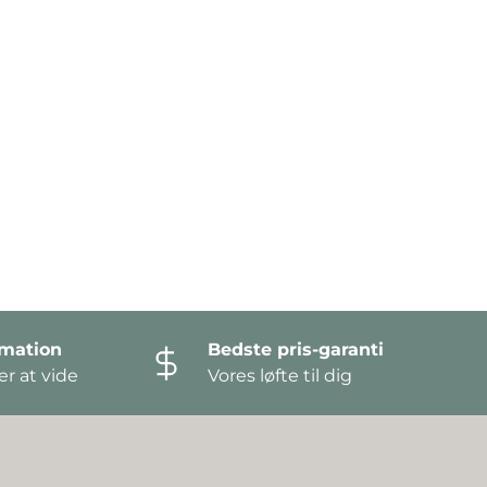
amation
Bedste pris-garanti
r at vide
Vores løfte til dig