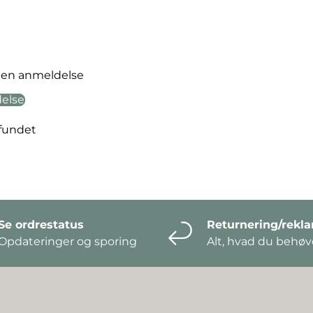
ve en anmeldelse
delse
fundet
Se ordrestatus
Returnering/rekl
Opdateringer og sporing
Alt, hvad du behøve