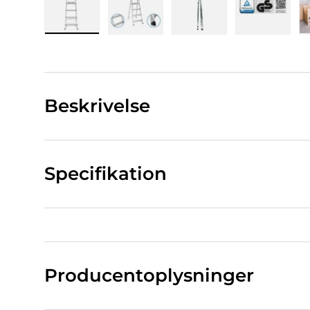
Indlæs billede 1 i gallerivisning
Indlæs billede 2 i gallerivisning
Indlæs billede 3 i ga
Indlæs bi
Beskrivelse
Specifikation
Producentoplysninger