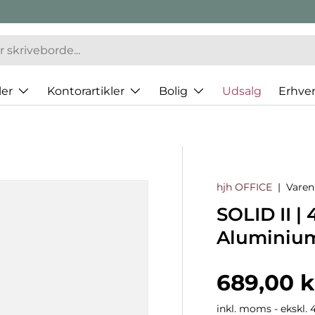
er
Kontorartikler
Bolig
Udsalg
Erhve
hjh OFFICE
|
Vare
SOLID II | 
Aluminiu
Normalp
689,00 k
inkl. moms - ekskl. 