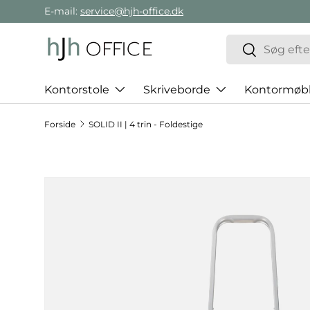
E-mail:
service@hjh-office.dk
Gå direkte til indholdet
Søg
Søg
Kontorstole
Skriveborde
Kontormøbl
Forside
SOLID II | 4 trin - Foldestige
Hop til produktinformation