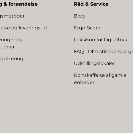
g & forsendelse
Råd & Service
ngsmetoder
Blog
else og leveringstid
Ergo-Score
ringer og
Leksikon for fagudtryk
tioner
FAQ - Ofte stillede spør
gistrering
Udstillingslokaler
Bortskaffelse af gamle
enheder