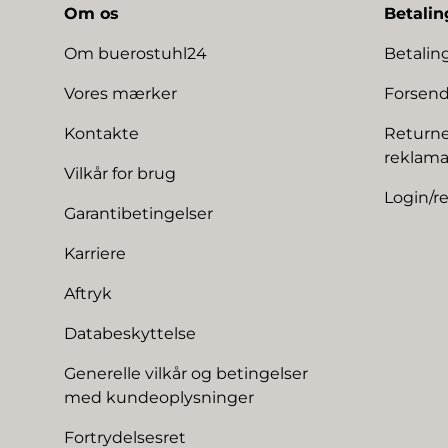
Om os
Betalin
Om buerostuhl24
Betali
Vores mærker
Forsend
Kontakte
Returne
reklama
Vilkår for brug
Login/re
Garantibetingelser
Karriere
Aftryk
Databeskyttelse
Generelle vilkår og betingelser
med kundeoplysninger
Fortrydelsesret