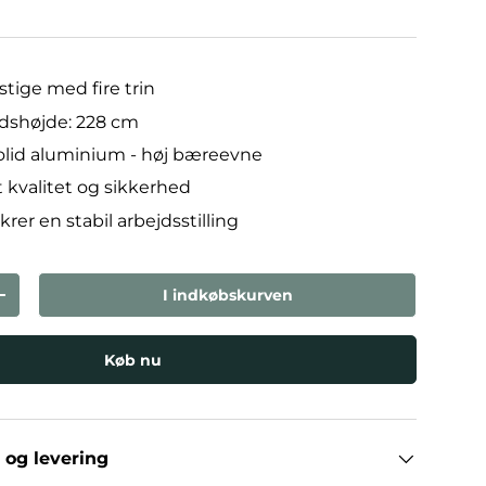
stige med fire trin
dshøjde: 228 cm
solid aluminium - høj bæreevne
t kvalitet og sikkerhed
krer en stabil arbejdsstilling
I indkøbskurven
den
Forøg mængden
Køb nu
 og levering