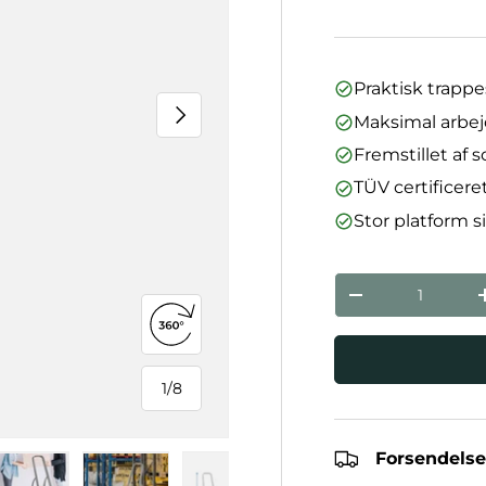
Praktisk trappe
Næste
Maksimal arbej
Fremstillet af 
TÜV certificere
Stor platform si
Antal
Reducer mæng
Åbn 360°-visning
1
/
8
af
Forsendelse