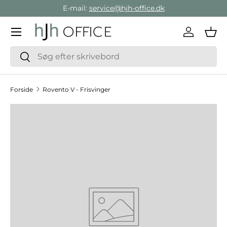
E-mail:
service@hjh-office.dk
Gå direkte til indholdet
Menu
Log ind
Ind
Søg
Søg
Forside
Rovento V - Frisvinger