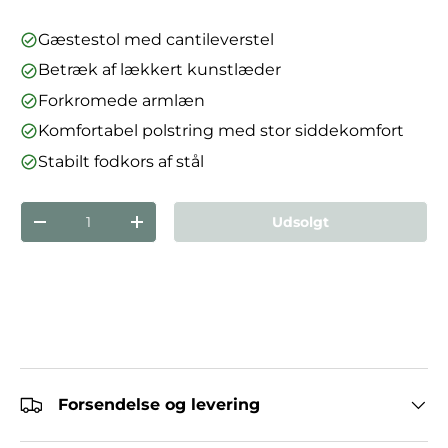
Gæstestol med cantileverstel
Betræk af lækkert kunstlæder
Forkromede armlæn
Komfortabel polstring med stor siddekomfort
Stabilt fodkors af stål
Antal
Udsolgt
Reducer mængden
Forøg mængden
Forsendelse og levering