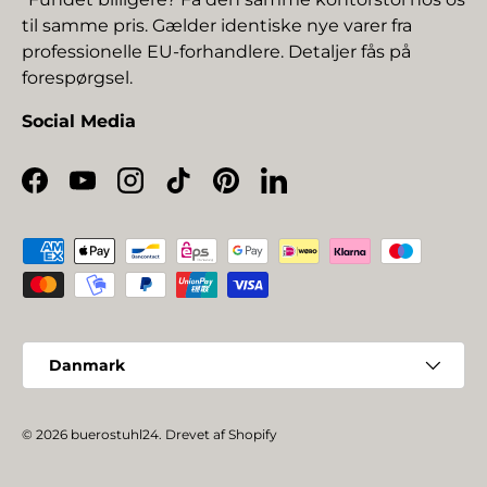
til samme pris. Gælder identiske nye varer fra
professionelle EU-forhandlere. Detaljer fås på
forespørgsel.
Social Media
Facebook
YouTube
Instagram
TikTok
Pinterest
LinkedIn
Betalingsmetoder
Land/Region
Danmark
© 2026
buerostuhl24
.
Drevet af Shopify