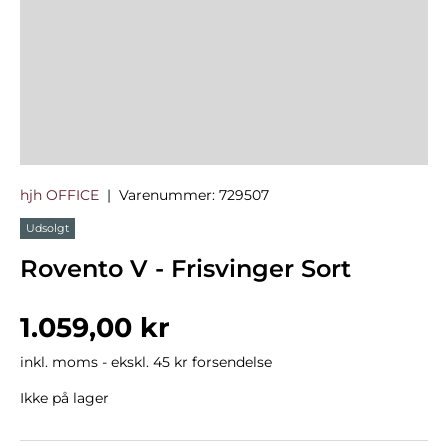
hjh OFFICE
|
Varenummer:
729507
Udsolgt
Rovento V - Frisvinger Sort
Normalpris
1.059,00 kr
inkl. moms - ekskl. 45 kr forsendelse
Ikke på lager