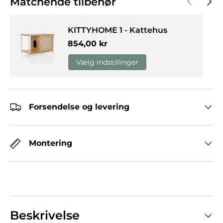
Matchende tilbehør
KITTYHOME 1 - Kattehus
Normalpris
854,00 kr
Vælg indstillinger
Forsendelse og levering
Montering
Beskrivelse