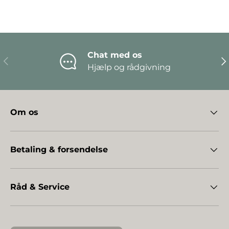
Chat med os
Forrige
Næ
Hjælp og rådgivning
Om os
Betaling & forsendelse
Råd & Service