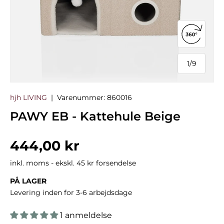
Åbn 360°
1
/
9
af
hjh LIVING
|
Varenummer:
860016
PAWY EB - Kattehule Beige
Normalpris
444,00 kr
inkl. moms - ekskl. 45 kr forsendelse
PÅ LAGER
Levering inden for 3-6 arbejdsdage
1 anmeldelse