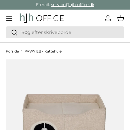
E-mail:
service@hjh-office.dk
Gå direkte til indholdet
Menu
Log ind
Ind
Søg
Søg
Forside
PAWY EB - Kattehule
Hop til produktinformation