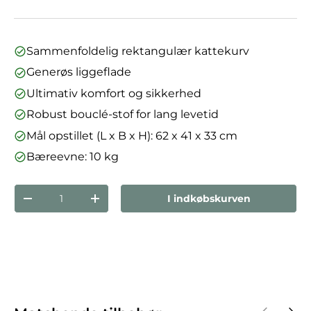
Sammenfoldelig rektangulær kattekurv
Generøs liggeflade
Ultimativ komfort og sikkerhed
Robust bouclé-stof for lang levetid
Mål opstillet (L x B x H): 62 x 41 x 33 cm
Bæreevne: 10 kg
Antal
I indkøbskurven
Reducer mængden
Forøg mængden
Forrige
Næst