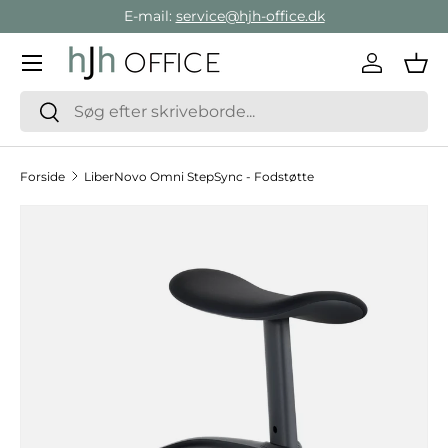
E-mail:
service@hjh-office.dk
Gå direkte til indholdet
Menu
Log ind
Ind
Søg
Søg
Forside
LiberNovo Omni StepSync - Fodstøtte
Hop til produktinformation