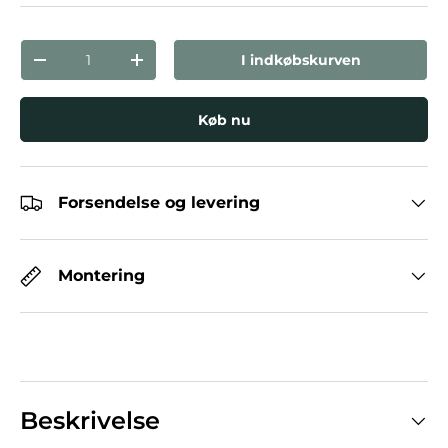
Antal
I indkøbskurven
Reducer mængden
Forøg mængden
Køb nu
Forsendelse og levering
Montering
Beskrivelse