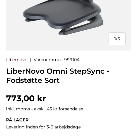
1
/
5
af
Libernovo
|
Varenummer:
999104
LiberNovo Omni StepSync -
Fodstøtte Sort
Normalpris
773,00 kr
inkl. moms - ekskl. 45 kr forsendelse
PÅ LAGER
Levering inden for 3-6 arbejdsdage