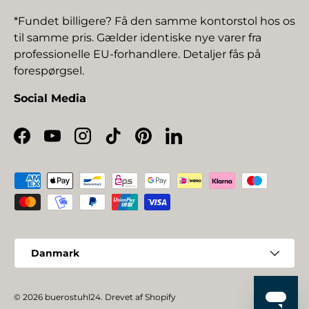
*Fundet billigere? Få den samme kontorstol hos os
til samme pris. Gælder identiske nye varer fra
professionelle EU-forhandlere. Detaljer fås på
forespørgsel.
Social Media
Facebook
YouTube
Instagram
TikTok
Pinterest
LinkedIn
Betalingsmetoder
Land/Region
Danmark
© 2026
buerostuhl24
.
Drevet af Shopify