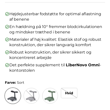
Højdejusterbar fodstøtte for optimal aflastning
af benene
En hældning på 10° fremmer blodcirkulationen
og mindsker træthed i benene
Materialer af høj kvalitet: Elastisk stof og robust
konstruktion, der sikrer langvarig komfort
Robust konstruktion, der sikrer sikkert og
koncentreret arbejde
Det perfekte supplement til
LiberNovo Omni
-
kontorstolen
Farve:
Sort
Hvid
Sort
Grå
Grøn