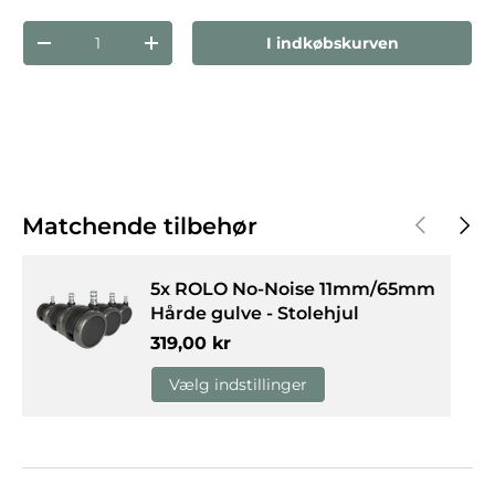
Antal
I indkøbskurven
Reducer mængden
Forøg mængden
Forrige
Næst
Matchende tilbehør
5x ROLO No-Noise 11mm/65mm
Hårde gulve - Stolehjul
Normalpris
319,00 kr
Vælg indstillinger