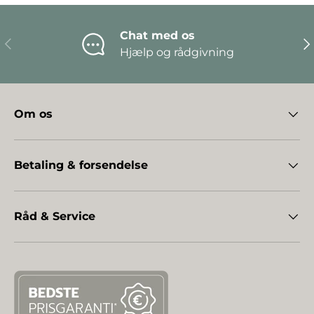
Chat med os
Forrige
Næ
Hjælp og rådgivning
Om os
Betaling & forsendelse
Råd & Service