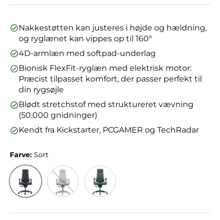
Nakkestøtten kan justeres i højde og hældning,
og ryglænet kan vippes op til 160°
4D-armlæn med softpad-underlag
Bionisk FlexFit-ryglæn med elektrisk motor:
Præcist tilpasset komfort, der passer perfekt til
din rygsøjle
Blødt stretchstof med struktureret vævning
(50.000 gnidninger)
Kendt fra Kickstarter, PCGAMER og TechRadar
Farve:
Sort
Sort
Grå
Grøn