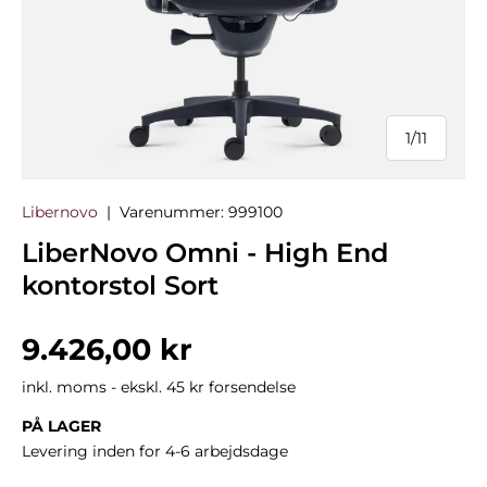
1
/
11
af
Libernovo
|
Varenummer:
999100
LiberNovo Omni - High End
kontorstol Sort
Normalpris
9.426,00 kr
inkl. moms - ekskl. 45 kr forsendelse
PÅ LAGER
Levering inden for 4-6 arbejdsdage