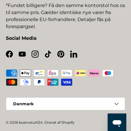
*Fundet billigere? Få den samme kontorstol hos os
til samme pris. Gælder identiske nye varer fra
professionelle EU-forhandlere. Detaljer fås på
forespørgsel.
Social Media
Facebook
YouTube
Instagram
TikTok
Pinterest
LinkedIn
Betalingsmetoder
Land/Region
Danmark
© 2026
buerostuhl24
.
Drevet af Shopify