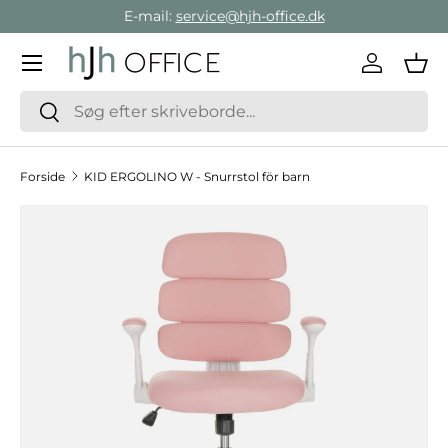
E-mail:
service@hjh-office.dk
Gå direkte til indholdet
Menu
Log ind
Ind
Søg
Søg
Forside
KID ERGOLINO W - Snurrstol för barn
Hop til produktinformation