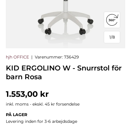
Åbn 360°
1
/
8
af
hjh OFFICE
|
Varenummer:
736429
KID ERGOLINO W - Snurrstol för
barn Rosa
Normalpris
1.553,00 kr
inkl. moms - ekskl. 45 kr forsendelse
PÅ LAGER
Levering inden for 3-6 arbejdsdage