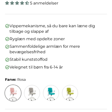
5 anmeldelser
Vippemekanisme, så du bare kan læne dig
tilbage og slappe af
Ryglæn med opdelte zoner
Sammenfoldelige armlæn for mere
bevægelsesfrihed
Stabil kunststoffod
Velegnet til børn fra 6-14 år
Farve:
Rosa
Rosa
Grå
Blå
Grøn