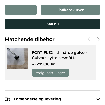
Antal
I indkøbskurven
Reducer mængden
Forøg mængden
Køb nu
Forrige
Næst
Matchende tilbehør
FORTIFLEX | til hårde gulve -
Gulvbeskyttelsesmåtte
Normalpris
279,00 kr
ab
Vælg indstillinger
Forsendelse og levering