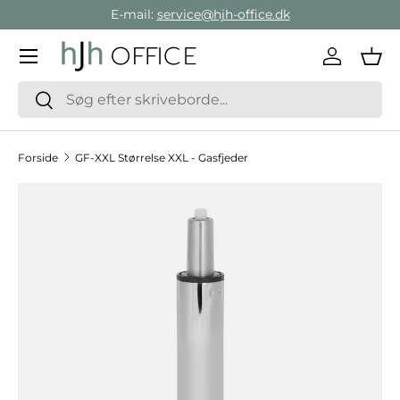
E-mail:
service@hjh-office.dk
Gå direkte til indholdet
Menu
Log ind
Ind
Søg
Søg
Forside
GF-XXL Størrelse XXL - Gasfjeder
Hop til produktinformation