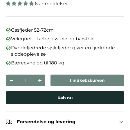
6 anmeldelser
Gasfjeder 52-72cm
Velegnet til arbejdsstole og barstole
Dybdefjedrede søjlefjeder giver en fjedrende
siddeoplevelse
Bæreevne op til 180 kg
Antal
I indkøbskurven
Reducer mængden
Forøg mængden
Køb nu
Forsendelse og levering