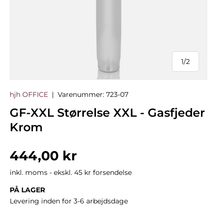
1
/
2
af
hjh OFFICE
|
Varenummer:
723-07
GF-XXL Størrelse XXL - Gasfjeder
Krom
Normalpris
444,00 kr
inkl. moms - ekskl. 45 kr forsendelse
PÅ LAGER
Levering inden for 3-6 arbejdsdage