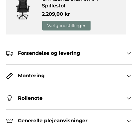
Spillestol
Normalpris
2.209,00 kr
Vælg indstillinger
Forsendelse og levering
Montering
Rollenote
Generelle plejeanvisninger