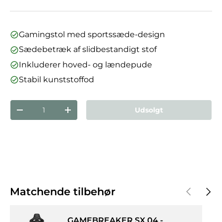
Gamingstol med sportssæde-design
Sædebetræk af slidbestandigt stof
Inkluderer hoved- og lændepude
Stabil kunststoffod
Antal
Udsolgt
Reducer mængden
Forøg mængden
Forrige
Næst
Matchende tilbehør
GAMEBREAKER SX 04 -