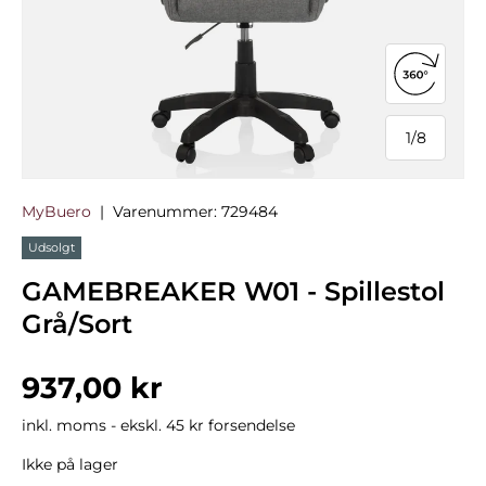
Åbn 360°
1
/
8
af
MyBuero
|
Varenummer:
729484
Udsolgt
GAMEBREAKER W01 - Spillestol
Grå/Sort
Normalpris
937,00 kr
inkl. moms - ekskl. 45 kr forsendelse
Ikke på lager